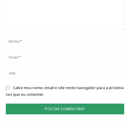
Comentário:
No
Ema
Sit
Salve meu nome, email e site neste navegador para a próxima
vez que eu comentar.