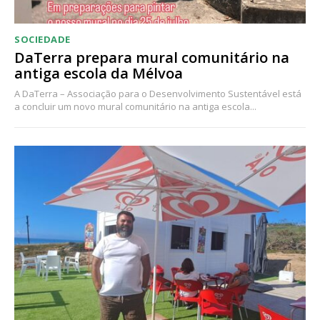
SOCIEDADE
DaTerra prepara mural comunitário na
antiga escola da Mélvoa
A DaTerra – Associação para o Desenvolvimento Sustentável está
a concluir um novo mural comunitário na antiga escola...