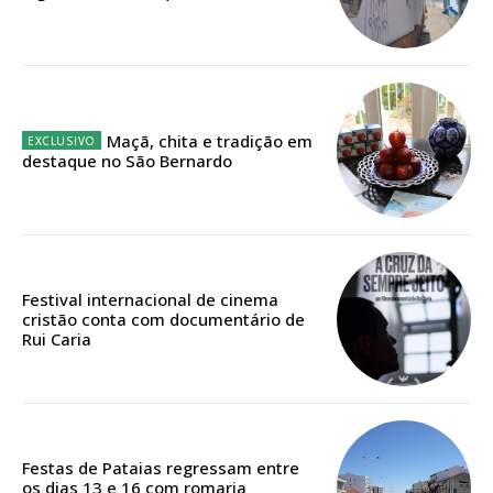
Ofertas para assinatura anual
Escolha o plano
Maçã, chita e tradição em
destaque no São Bernardo
ASSINATURA
DIGITAL ANUAL
16
€
Festival internacional de cinema
cristão conta com documentário de
12 meses
Rui Caria
Acesso ao conteúdo online
Acesso aos conteúdos Exclusivos para
Festas de Pataias regressam entre
assinantes
os dias 13 e 16 com romaria