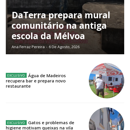
digitais.
Escolha o plano de assinatura desejado:
DaTerra prepara mural
comunitário na antiga
escola da Mélvoa
ASSINATURA
Ana Ferraz Pereira
-
6 De Agosto, 2026
IMPRESSA
32
€
12 meses
Água de Madeiros
recupera bar e prepara novo
restaurante
Edição em papel entregue à Quinta-feira em sua
casa
Acesso ao conteúdo online
Acesso aos conteúdos Exclusivos para
Gatos e problemas de
higiene motivam queixas na vila
assinantes