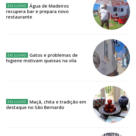
Água de Madeiros
recupera bar e prepara novo
Faça-se assinante do Região de Cister e ajude-nos a manter este serviço
restaurante
público!
Sendo assinante terá acesso a todos os conteúdos exclusivos e versões
digitais.
Escolha o plano de assinatura desejado:
Gatos e problemas de
higiene motivam queixas na vila
ASSINATURA
IMPRESSA
32
€
Maçã, chita e tradição em
destaque no São Bernardo
12 meses
Edição em papel entregue à Quinta-feira em sua