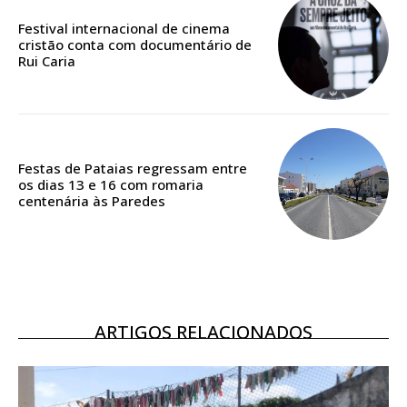
casa
Festival internacional de cinema
cristão conta com documentário de
Acesso ao conteúdo online
Rui Caria
Acesso aos conteúdos Exclusivos para
assinantes
Ofertas para assinatura anual
Escolha o plano
Festas de Pataias regressam entre
os dias 13 e 16 com romaria
centenária às Paredes
ASSINATURA
DIGITAL ANUAL
16
€
ARTIGOS RELACIONADOS
12 meses