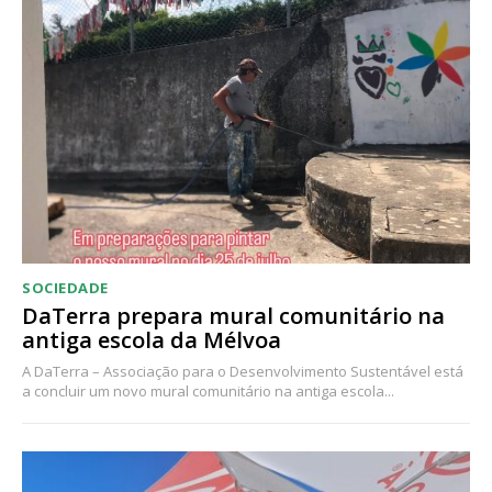
Acesso ao conteúdo online
Acesso aos conteúdos Exclusivos para
assinantes
Ofertas para assinatura anual
Escolha o plano
SOCIEDADE
DaTerra prepara mural comunitário na
antiga escola da Mélvoa
A DaTerra – Associação para o Desenvolvimento Sustentável está
a concluir um novo mural comunitário na antiga escola...