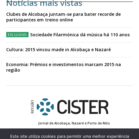
Notícias mais vistas
Clubes de Alcobaça juntam-se para bater recorde de
participantes em treino online
Sociedade Filarmónica dá música há 110 anos
Cultura: 2015 vincou made in Alcobaça e Nazaré
Economia: Prémios e investimentos marcam 2015 na
região
Jornal de Alcobaça, Nazaré e Porto de Mós
Estatuto Editorial
Contactos
Política de Privacidade
Conta de Registo
Edição Impressa
Este site utiliza cookies para permitir uma melhor experiência