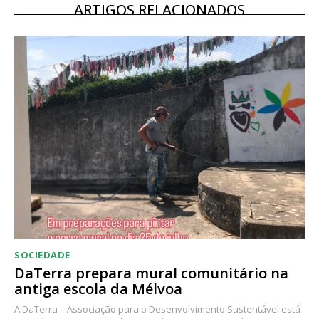
12 meses
ARTIGOS RELACIONADOS
Acesso ao conteúdo online
Acesso aos conteúdos Exclusivos para
assinantes
Ofertas para assinatura anual
Escolha o plano
SOCIEDADE
DaTerra prepara mural comunitário na
antiga escola da Mélvoa
A DaTerra – Associação para o Desenvolvimento Sustentável está