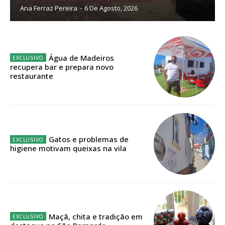
Ana Ferraz Pereira
-
6 De Agosto, 2026
Planos de Assinatura
Faça-se assinante do Região de Cister e ajude-nos a manter este serviço
público!
Água de Madeiros
recupera bar e prepara novo
Sendo assinante terá acesso a todos os conteúdos exclusivos e versões
restaurante
digitais.
Escolha o plano de assinatura desejado:
Gatos e problemas de
ASSINATURA
higiene motivam queixas na vila
IMPRESSA
32
€
12 meses
Maçã, chita e tradição em