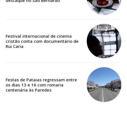
destaque no São Bernardo
Edição em papel entregue à Quinta-feira em sua
casa
Acesso ao conteúdo online
Acesso aos conteúdos Exclusivos para
Festival internacional de cinema
cristão conta com documentário de
assinantes
Rui Caria
Ofertas para assinatura anual
Escolha o plano
Festas de Pataias regressam entre
os dias 13 e 16 com romaria
centenária às Paredes
ASSINATURA
DIGITAL ANUAL
16
€