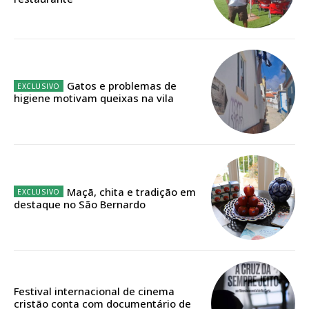
ASSINATURA
DIGITAL ANUAL
16
€
Gatos e problemas de
higiene motivam queixas na vila
12 meses
Acesso ao conteúdo online
Acesso aos conteúdos Exclusivos para
Maçã, chita e tradição em
assinantes
destaque no São Bernardo
Ofertas para assinatura anual
Escolha o plano
Festival internacional de cinema
cristão conta com documentário de