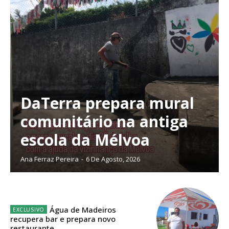
ASSINATURA
IMPRESSA
32
€
12 meses
DaTerra prepara mural
Edição em papel entregue à Quinta-feira em sua
casa
comunitário na antiga
Acesso ao conteúdo online
escola da Mélvoa
Acesso aos conteúdos Exclusivos para
assinantes
Ana Ferraz Pereira
-
6 De Agosto, 2026
Ofertas para assinatura anual
Escolha o plano
Água de Madeiros
recupera bar e prepara novo
restaurante