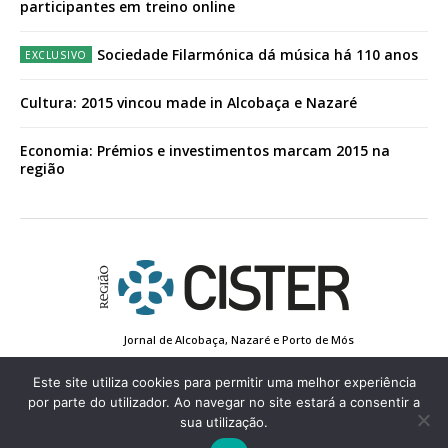
participantes em treino online
Sociedade Filarmónica dá música há 110 anos
Cultura: 2015 vincou made in Alcobaça e Nazaré
Economia: Prémios e investimentos marcam 2015 na
região
Jornal de Alcobaça, Nazaré e Porto de Mós
Estatuto Editorial
Contactos
Política de Privacidade
Conta de Registo
Edição Impressa
Este site utiliza cookies para permitir uma melhor experiência
por parte do utilizador. Ao navegar no site estará a consentir a
sua utilização.
© 2022 Região de Cister - Todos os direitos reservados.