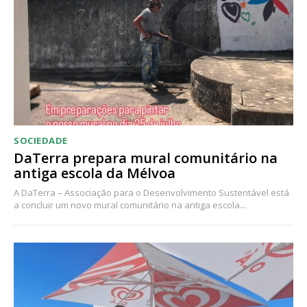
SOCIEDADE
DaTerra prepara mural comunitário na
antiga escola da Mélvoa
A DaTerra – Associação para o Desenvolvimento Sustentável está
a concluir um novo mural comunitário na antiga escola...