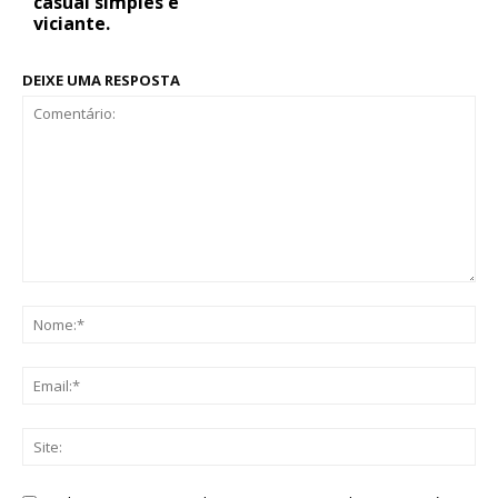
casual simples e
viciante.
DEIXE UMA RESPOSTA
Comentário:
No
Ema
Sit