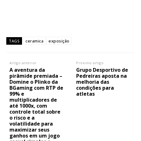
ceramica
exposição
TAGS
Artigo anterior
Próximo artigo
A aventura da
Grupo Desportivo de
pirâmide premiada –
Pedreiras aposta na
Domine o Plinko da
melhoria das
BGaming com RTP de
condições para
99% e
atletas
multiplicadores de
até 1000x, com
controle total sobre
o risco e a
volatilidade para
maximizar seus
ganhos em um jogo