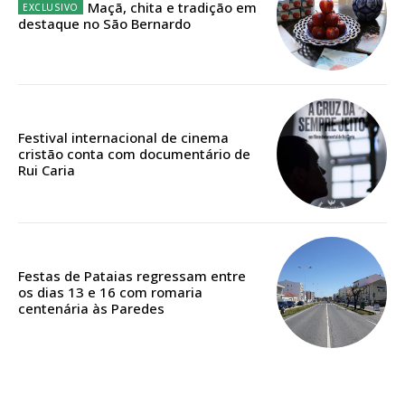
Maçã, chita e tradição em
Escolha o plano
destaque no São Bernardo
ASSINATURA
DIGITAL ANUAL
Festival internacional de cinema
cristão conta com documentário de
16
€
Rui Caria
12 meses
Festas de Pataias regressam entre
os dias 13 e 16 com romaria
Acesso ao conteúdo online
centenária às Paredes
Acesso aos conteúdos Exclusivos para
assinantes
Ofertas para assinatura anual