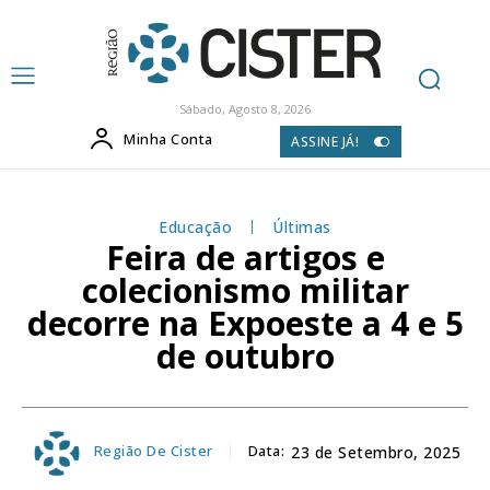
Sábado, Agosto 8, 2026
Minha Conta
ASSINE JÁ!
Educação
Últimas
Feira de artigos e
colecionismo militar
decorre na Expoeste a 4 e 5
de outubro
Região De Cister
Data:
23 de Setembro, 2025