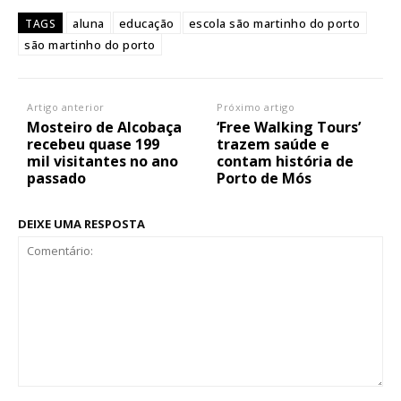
aluna
educação
escola são martinho do porto
TAGS
são martinho do porto
Artigo anterior
Próximo artigo
Mosteiro de Alcobaça
‘Free Walking Tours’
recebeu quase 199
trazem saúde e
mil visitantes no ano
contam história de
passado
Porto de Mós
DEIXE UMA RESPOSTA
Comentário: