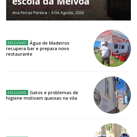
escola da Mélvoa
Ana Ferraz Pereira
-
6 De Agosto, 2026
ASSINATURA
IMPRESSA
32
€
Água de Madeiros
recupera bar e prepara novo
restaurante
12 meses
Edição em papel entregue à Quinta-feira em sua
Gatos e problemas de
casa
higiene motivam queixas na vila
Acesso ao conteúdo online
Acesso aos conteúdos Exclusivos para
assinantes
Ofertas para assinatura anual