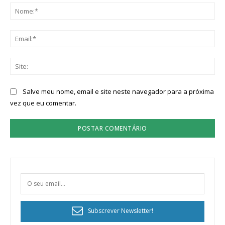
No
Ema
Sit
Salve meu nome, email e site neste navegador para a próxima
vez que eu comentar.
Subscrever Newsletter!