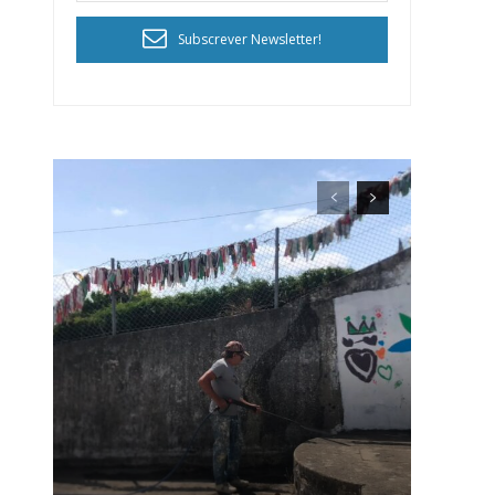
Subscrever Newsletter!
ra
público!