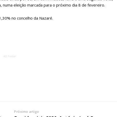
ATURA
ASSI
, numa eleição marcada para o próximo dia 8 de fevereiro.
ESSA
DIGITA
2
€
1
1,30% no concelho da Nazaré.
eses
12 
regue à Quinta-feira
Acesso ao conteúd
Acesso aos conteúd
AD Footer
 online
assinantes
os Exclusivos para
Ofertas para assin
tura anual
Escolha
 o plano
Próximo artigo