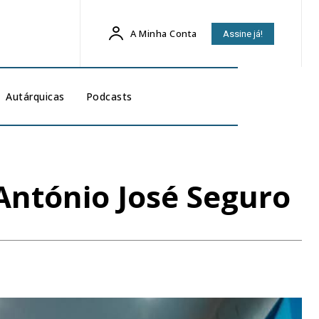
A Minha Conta
Assine já!
Autárquicas
Podcasts
 António José Seguro