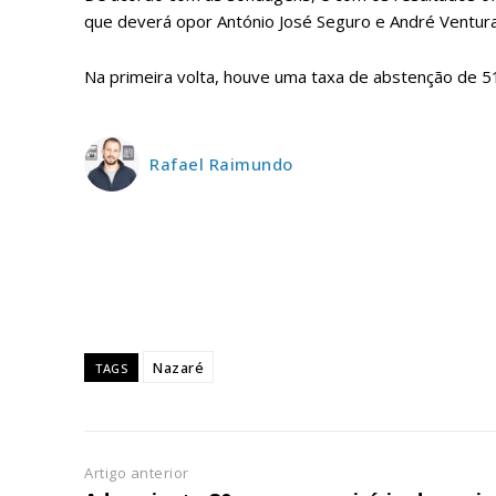
ASSIN
que deverá opor António José Seguro e André Ventura
IMPR
3
Na primeira volta, houve uma taxa de abstenção de 5
12 m
Rafael Raimundo
Edição em papel ent
em sua casa
Acesso ao conteúdo
Acesso aos conteúd
assinantes
Ofertas para assina
Nazaré
TAGS
Escolha
Artigo anterior