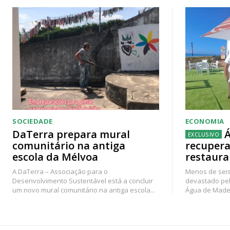
SOCIEDADE
ECONOMIA
DaTerra prepara mural
Á
comunitário na antiga
recupera
escola da Mélvoa
restaura
A DaTerra – Associação para o
Menos de seis
Desenvolvimento Sustentável está a concluir
devastado pel
um novo mural comunitário na antiga escola...
Água de Madei