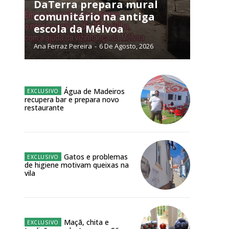
NATURA
DaTerra prepara mural
L ANUAL
comunitário na antiga
escola da Mélvoa
6
€
Ana Ferraz Pereira
-
6 De Agosto, 2026
meses
o online
Água de Madeiros
recupera bar e prepara novo
os Exclusivos para
restaurante
atura anual
Gatos e problemas
 o plano
de higiene motivam queixas na
vila
Maçã, chita e