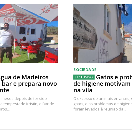
SOCIEDADE
gua de Madeiros
Gatos e pro
 bar e prepara novo
de higiene motivam
nte
na vila
 meses depois de ter sido
O excesso de animais errantes,
a tempestade Kristin, o Bar de
gatos, e os problemas de higien
ros...
foram levados à reunião da...