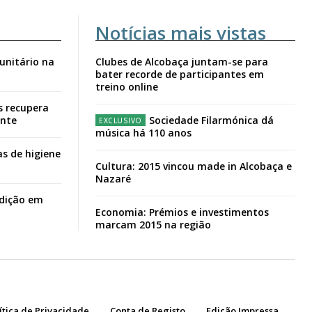
Notícias mais vistas
unitário na
Clubes de Alcobaça juntam-se para
bater recorde de participantes em
treino online
s recupera
ante
Sociedade Filarmónica dá
música há 110 anos
s de higiene
Cultura: 2015 vincou made in Alcobaça e
Nazaré
adição em
Economia: Prémios e investimentos
marcam 2015 na região
ítica de Privacidade
Conta de Registo
Edição Impressa