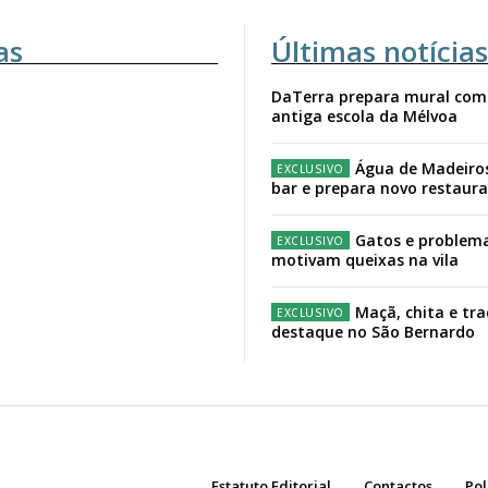
as
Últimas notícias
DaTerra prepara mural com
antiga escola da Mélvoa
Água de Madeiro
bar e prepara novo restaur
Gatos e problema
motivam queixas na vila
Maçã, chita e tr
destaque no São Bernardo
Estatuto Editorial
Contactos
Pol