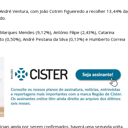
André Ventura, com João Cotrim Figueiredo a recolher 13,44% da
do.
Marques Mendes (9,12%), António Filipe (2,43%), Catarina
into (0,50%), André Pestana da Silva (0,13%) e Humberto Correia
lanos de Assinatu
 assinante do Região de Cister e ajude-nos a manter este serviço 
Sendo assinante terá acesso a todos os conteúdos exclusivos e versões digitais.
Escolha o plano de assinatura desejado:
ciais ainda por serem confirmados, haverá uma segunda volta,