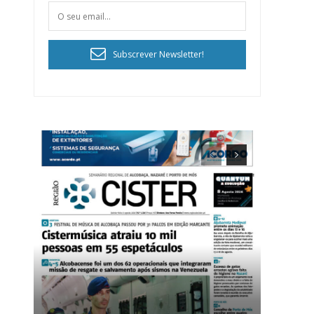
Subscrever Newsletter!
ra
público!