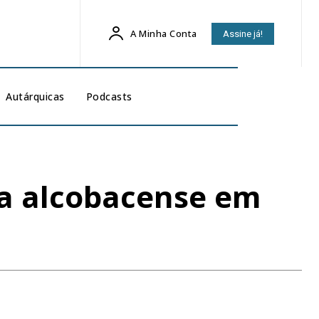
A Minha Conta
Assine já!
Autárquicas
Podcasts
ia alcobacense em