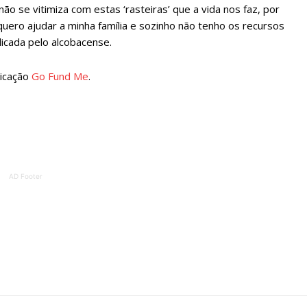
o se vitimiza com estas ‘rasteiras’ que a vida nos faz, por
ATURA
ASSI
uero ajudar a minha família e sozinho não tenho os recursos
ESSA
DIGITA
icada pelo alcobacense.
2
€
1
licação
Go Fund Me
.
eses
12 
regue à Quinta-feira
Acesso ao conteúd
Acesso aos conteúd
 online
assinantes
AD Footer
os Exclusivos para
Ofertas para assin
tura anual
Escolha
 o plano