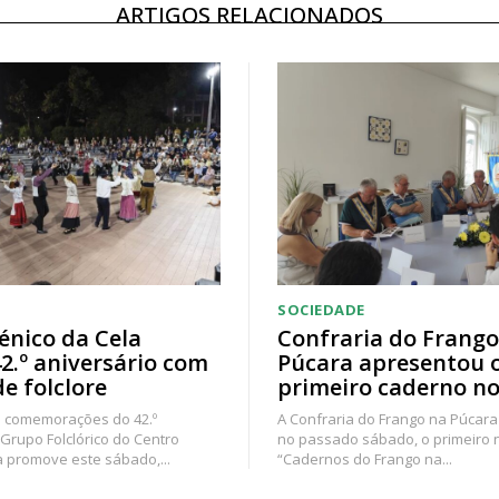
ARTIGOS RELACIONADOS
SOCIEDADE
énico da Cela
Confraria do Frango
42.º aniversário com
Púcara apresentou 
de folclore
primeiro caderno no
 comemorações do 42.º
A Confraria do Frango na Púcara
 Grupo Folclórico do Centro
no passado sábado, o primeiro
a promove este sábado,...
“Cadernos do Frango na...