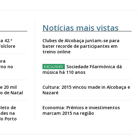
Notícias mais vistas
a 42.º
Clubes de Alcobaça juntam-se para
folclore
bater recorde de participantes em
treino online
ara
rno no
Sociedade Filarmónica dá
música há 110 anos
e 20 mil
Cultura: 2015 vincou made in Alcobaça e
io de Natal
Nazaré
leto de
Economia: Prémios e investimentos
ades na
marcam 2015 na região
do Porto