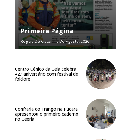
NATURA
L ANUAL
6
€
Primeira Página
Região De Cister
-
6 De Agosto, 2026
meses
o online
Centro Cénico da Cela celebra
os Exclusivos para
42.º aniversário com festival de
folclore
atura anual
 o plano
Confraria do Frango na Púcara
apresentou o primeiro caderno
no Ceeria