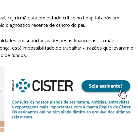
kal, cuja irmã está em estado crítico no hospital após um
lo diagnóstico recente de cancro do pai.
ficuldades em suportar as despesas financeiras – a mãe
ença, está impossibilitado de trabalhar -, razões que levaram o
o de fundos.
lanos de Assinatu
 assinante do Região de Cister e ajude-nos a manter este serviço 
Sendo assinante terá acesso a todos os conteúdos exclusivos e versões digitais.
Escolha o plano de assinatura desejado: