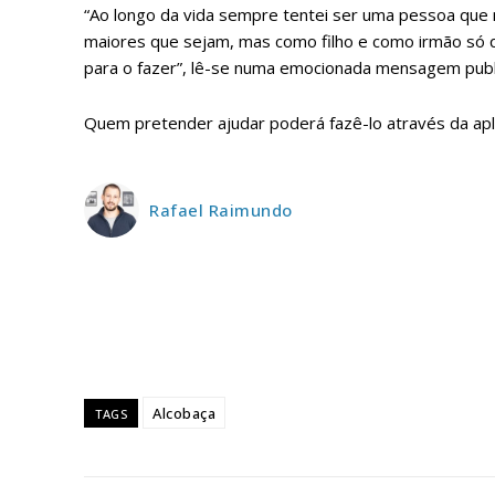
“Ao longo da vida sempre tentei ser uma pessoa que nã
ASSIN
maiores que sejam, mas como filho e como irmão só q
IMPR
para o fazer”, lê-se numa emocionada mensagem publ
3
Quem pretender ajudar poderá fazê-lo através da ap
12 m
Rafael Raimundo
Edição em papel ent
em sua casa
Acesso ao conteúdo
Acesso aos conteúd
assinantes
Ofertas para assina
Alcobaça
TAGS
Escolha