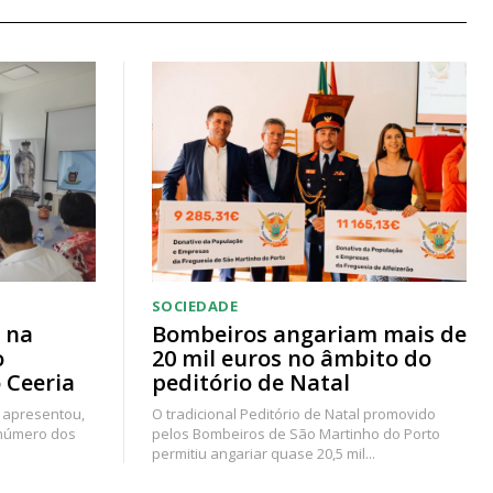
SOCIEDADE
 na
Bombeiros angariam mais de
o
20 mil euros no âmbito do
 Ceeria
peditório de Natal
 apresentou,
O tradicional Peditório de Natal promovido
 número dos
pelos Bombeiros de São Martinho do Porto
permitiu angariar quase 20,5 mil...