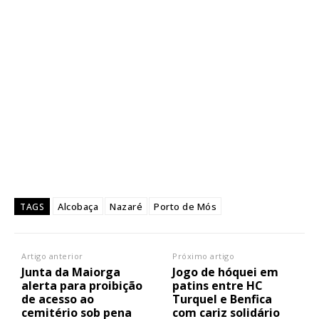
Alcobaça
Nazaré
Porto de Mós
TAGS
Artigo anterior
Próximo artigo
Junta da Maiorga
Jogo de hóquei em
alerta para proibição
patins entre HC
de acesso ao
Turquel e Benfica
cemitério sob pena
com cariz solidário