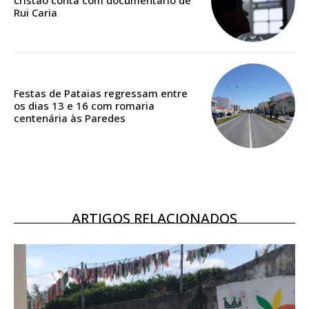
cristão conta com documentário de
Rui Caria
Acesso ao conteúdo online
Acesso aos conteúdos Exclusivos para
assinantes
Ofertas para assinatura anual
Festas de Pataias regressam entre
Escolha o plano
os dias 13 e 16 com romaria
centenária às Paredes
ARTIGOS RELACIONADOS