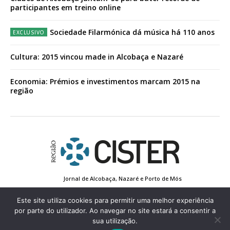
participantes em treino online
Sociedade Filarmónica dá música há 110 anos
Cultura: 2015 vincou made in Alcobaça e Nazaré
Economia: Prémios e investimentos marcam 2015 na
região
Jornal de Alcobaça, Nazaré e Porto de Mós
Estatuto Editorial
Contactos
Política de Privacidade
Conta de Registo
Edição Impressa
Este site utiliza cookies para permitir uma melhor experiência
por parte do utilizador. Ao navegar no site estará a consentir a
sua utilização.
© 2022 Região de Cister - Todos os direitos reservados.