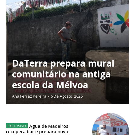
Faça-se assinante do Região de Cister e ajude-nos a manter este serviço
público!
Sendo assinante terá acesso a todos os conteúdos exclusivos e versões
digitais.
Escolha o plano de assinatura desejado:
DaTerra prepara mural
ASSINATURA
comunitário na antiga
IMPRESSA
escola da Mélvoa
32
€
Ana Ferraz Pereira
-
6 De Agosto, 2026
12 meses
Água de Madeiros
Edição em papel entregue à Quinta-feira em sua
recupera bar e prepara novo
casa