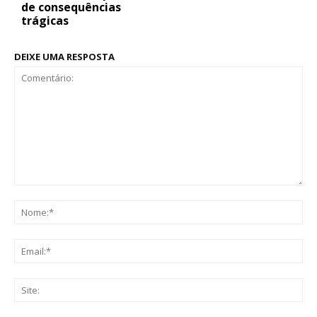
de consequências
trágicas
DEIXE UMA RESPOSTA
Comentário:
No
Ema
Sit