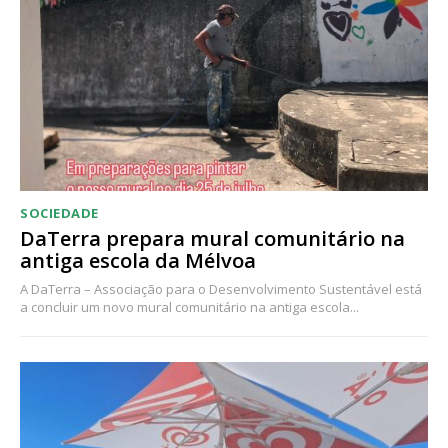
SOCIEDADE
DaTerra prepara mural comunitário na
antiga escola da Mélvoa
A DaTerra – Associação para o Desenvolvimento Sustentável está
a concluir um novo mural comunitário na antiga escola...