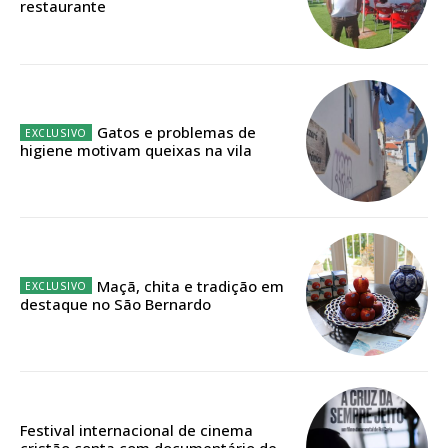
restaurante
Acesso ao conteúdo online
Acesso aos conteúdos Exclusivos para
assinantes
Ofertas para assinatura anual
Gatos e problemas de
higiene motivam queixas na vila
Escolha o plano
ASSINATURA
Maçã, chita e tradição em
DIGITAL ANUAL
destaque no São Bernardo
16
€
12 meses
Festival internacional de cinema