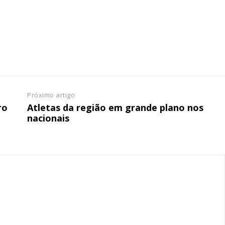
Escolha
 o plano
Próximo artigo
ro
Atletas da região em grande plano nos
nacionais