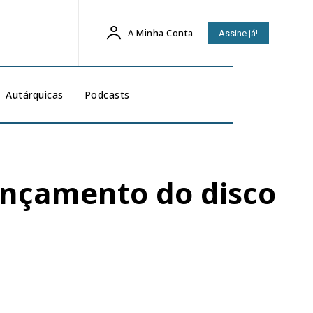
A Minha Conta
Assine já!
Autárquicas
Podcasts
ançamento do disco