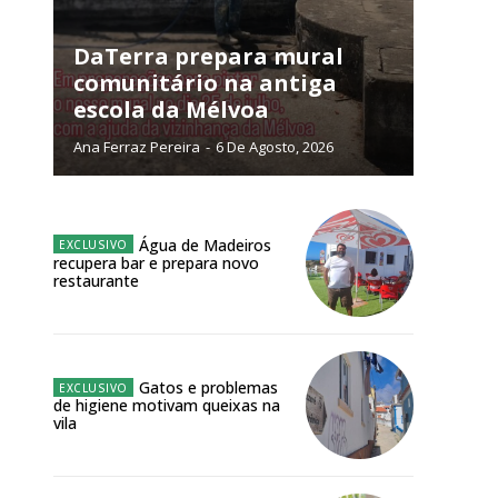
público!
DaTerra prepara mural
comunitário na antiga
escola da Mélvoa
Ana Ferraz Pereira
-
6 De Agosto, 2026
NATURA
L ANUAL
6
€
Água de Madeiros
recupera bar e prepara novo
restaurante
meses
o online
Gatos e problemas
os Exclusivos para
de higiene motivam queixas na
vila
atura anual