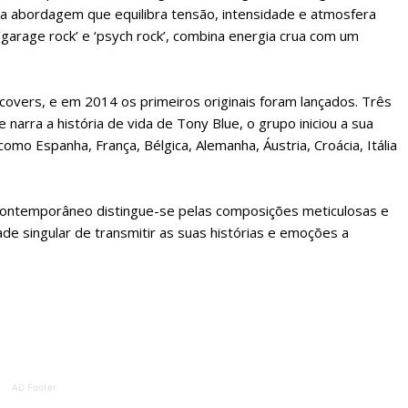
 assinante do Região de Cister e ajude-nos a manter este serviço 
sua abordagem que equilibra tensão, intensidade e atmosfera
Sendo assinante terá acesso a todos os conteúdos exclusivos e versões digitais.
, ‘garage rock’ e ‘psych rock’, combina energia crua com um
Escolha o plano de assinatura desejado:
overs, e em 2014 os primeiros originais foram lançados. Três
narra a história de vida de Tony Blue, o grupo iniciou a sua
ATURA
ASSI
omo Espanha, França, Bélgica, Alemanha, Áustria, Croácia, Itália
ESSA
DIGITA
2
€
1
 contemporâneo distingue-se pelas composições meticulosas e
e singular de transmitir as suas histórias e emoções a
eses
12 
regue à Quinta-feira
Acesso ao conteúd
Acesso aos conteúd
 online
assinantes
os Exclusivos para
Ofertas para assin
AD Footer
tura anual