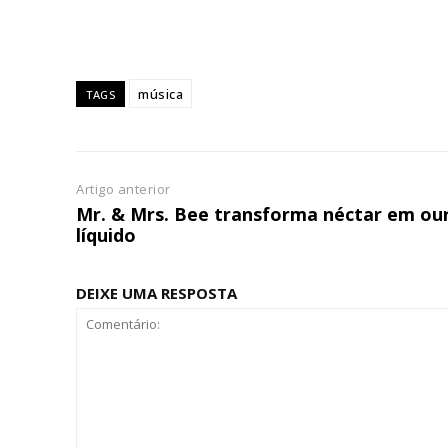
Escolha
música
TAGS
Artigo anterior
Mr. & Mrs. Bee transforma néctar em ou
líquido
DEIXE UMA RESPOSTA