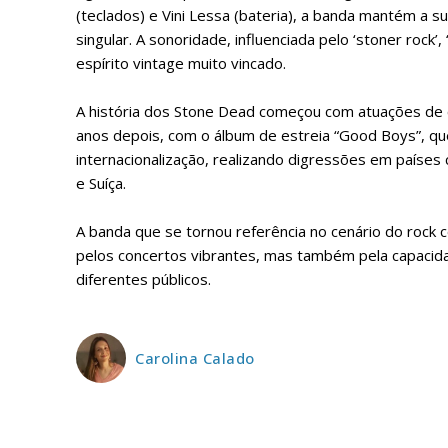
Faça-se
(teclados) e Vini Lessa (bateria), a banda mantém a 
singular. A sonoridade, influenciada pelo ‘stoner rock’
espírito vintage muito vincado.
A história dos Stone Dead começou com atuações de c
anos depois, com o álbum de estreia “Good Boys”, que 
ASSIN
internacionalização, realizando digressões em países c
IMPR
e Suíça.
3
A banda que se tornou referência no cenário do rock
pelos concertos vibrantes, mas também pela capacidad
12 m
diferentes públicos.
Edição em papel ent
em sua casa
Carolina Calado
Acesso ao conteúdo
Acesso aos conteúd
assinantes
Ofertas para assina