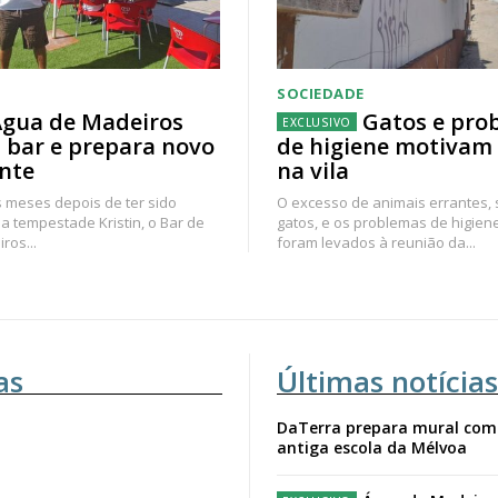
SOCIEDADE
gua de Madeiros
Gatos e pro
 bar e prepara novo
de higiene motivam
nte
na vila
 meses depois de ter sido
O excesso de animais errantes,
a tempestade Kristin, o Bar de
gatos, e os problemas de higien
ros...
foram levados à reunião da...
as
Últimas notícias
DaTerra prepara mural com
antiga escola da Mélvoa