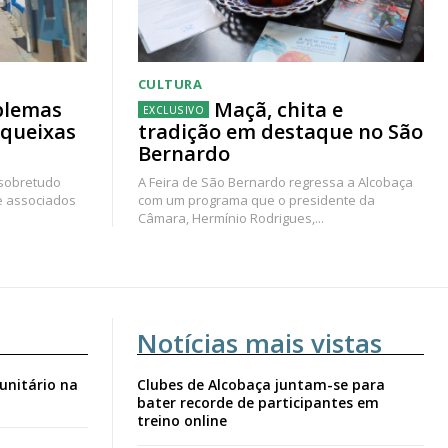
CULTURA
blemas
Maçã, chita e
 queixas
tradição em destaque no São
Bernardo
 sobretudo
A Feira de São Bernardo regressa a Alcobaça
e associados
com um programa que o presidente da
Câmara, Hermínio Rodrigues,...
Notícias mais vistas
unitário na
Clubes de Alcobaça juntam-se para
bater recorde de participantes em
treino online