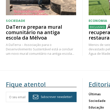
SOCIEDADE
ECONOMIA
DaTerra prepara mural
Á
comunitário na antiga
recupera
escola da Mélvoa
restaura
A DaTerra – Associação para o
Menos de seis
Desenvolvimento Sustentável está a concluir
devastado pel
um novo mural comunitário na antiga escola...
Água de Madei
Fique atento!
Editori
Últimas
Subscrever newsletter!
Sociedade
Educação