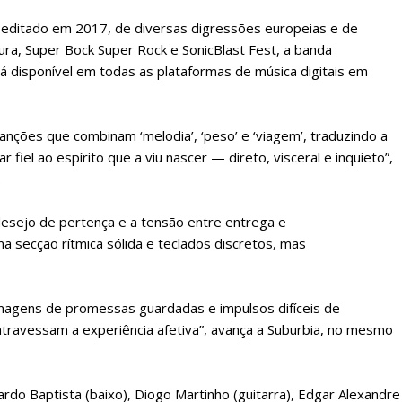
 editado em 2017, de diversas digressões europeias e de
a, Super Bock Super Rock e SonicBlast Fest, a banda
rá disponível em todas as plataformas de música digitais em
anções que combinam ‘melodia’, ‘peso’ e ‘viagem’, traduzindo a
fiel ao espírito que a viu nascer — direto, visceral e inquieto”,
.
 desejo de pertença e a tensão entre entrega e
a secção rítmica sólida e teclados discretos, mas
imagens de promessas guardadas e impulsos difíceis de
lanos de Assinatu
atravessam a experiência afetiva”, avança a Suburbia, no mesmo
rdo Baptista (baixo), Diogo Martinho (guitarra), Edgar Alexandre