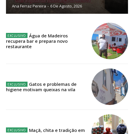
Ana Ferraz Pereira
-
6 De Agosto, 2026
Edição em papel entregue à Quinta-feira em sua
casa
Acesso ao conteúdo online
Água de Madeiros
Acesso aos conteúdos Exclusivos para
recupera bar e prepara novo
assinantes
restaurante
Ofertas para assinatura anual
Escolha o plano
Gatos e problemas de
higiene motivam queixas na vila
ASSINATURA
DIGITAL ANUAL
16
€
Maçã, chita e tradição em