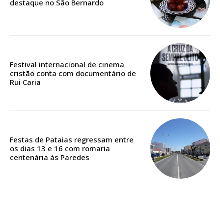
destaque no São Bernardo
12 meses
Acesso ao conteúdo online
Acesso aos conteúdos Exclusivos para
Festival internacional de cinema
assinantes
cristão conta com documentário de
Rui Caria
Ofertas para assinatura anual
Escolha o plano
Festas de Pataias regressam entre
os dias 13 e 16 com romaria
centenária às Paredes