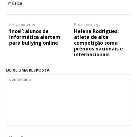
música
Artigo anterior
Próximo artigo
‘Incel’: alunos de
Helena Rodrigues:
informática alertam
atleta de alta
para bullying online
competição soma
prémios nacionais e
internacionais
DEIXE UMA RESPOSTA
Comentário:
No