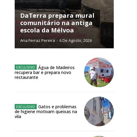
NATURA
L ANUAL
DaTerra prepara mural
comunitário na antiga
6
€
escola da Mélvoa
Ana Ferraz Pereira
-
6 De Agosto, 2026
meses
o online
Água de Madeiros
os Exclusivos para
recupera bar e prepara novo
restaurante
atura anual
 o plano
Gatos e problemas
de higiene motivam queixas na
vila