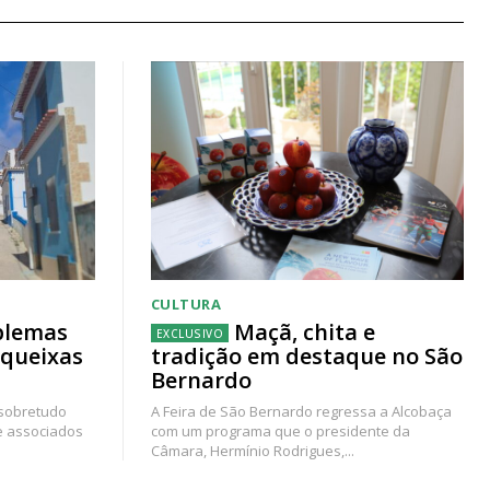
CULTURA
blemas
Maçã, chita e
 queixas
tradição em destaque no São
Bernardo
 sobretudo
A Feira de São Bernardo regressa a Alcobaça
e associados
com um programa que o presidente da
Câmara, Hermínio Rodrigues,...