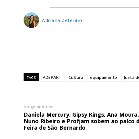
ASSIN
IMPR
Adriana Zeferino
3
12 m
Edição em papel ent
em sua casa
Acesso ao conteúdo
ADEPART
Cultura
equipamento
Junta d
TAGS
Acesso aos conteúd
assinantes
Ofertas para assina
Artigo anterior
Daniela Mercury, Gipsy Kings, Ana Moura,
Escolha
Nuno Ribeiro e Profjam sobem ao palco 
Feira de São Bernardo