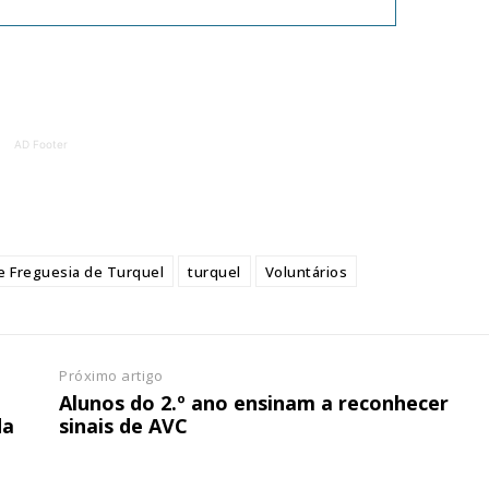
ATURA
ASSI
ESSA
DIGITA
2
€
1
AD Footer
eses
12 
regue à Quinta-feira
Acesso ao conteúd
Acesso aos conteúd
 online
assinantes
e Freguesia de Turquel
turquel
Voluntários
os Exclusivos para
Ofertas para assin
tura anual
Escolha
Próximo artigo
Alunos do 2.º ano ensinam a reconhecer
 o plano
da
sinais de AVC