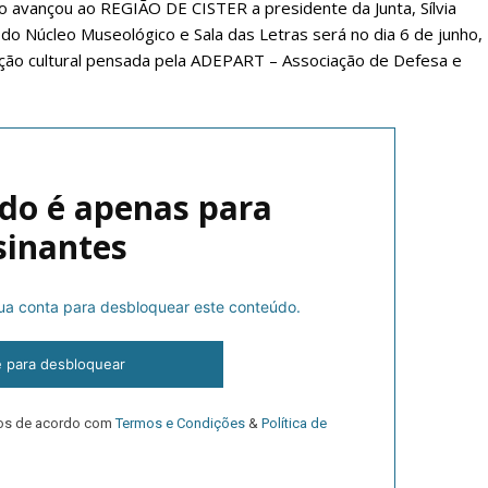
o avançou ao REGIÃO DE CISTER a presidente da Junta, Sílvia
 do Núcleo Museológico e Sala das Letras será no dia 6 de junho,
ação cultural pensada pela ADEPART – Associação de Defesa e
do é apenas para
sinantes
lanos de Assinatu
 sua conta para desbloquear este conteúdo.
 assinante do Região de Cister e ajude-nos a manter este serviço 
e para desbloquear
Sendo assinante terá acesso a todos os conteúdos exclusivos e versões digitais.
Escolha o plano de assinatura desejado:
dos de acordo com
Termos e Condições
&
Política de