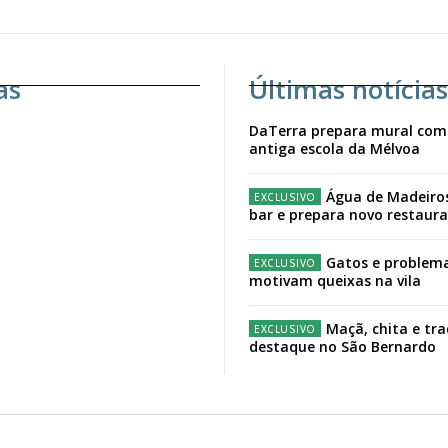
as
Últimas notícias
DaTerra prepara mural com
antiga escola da Mélvoa
Água de Madeiro
bar e prepara novo restaur
Gatos e problema
motivam queixas na vila
Maçã, chita e tr
destaque no São Bernardo