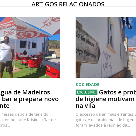
ARTIGOS RELACIONADOS
SOCIEDADE
gua de Madeiros
Gatos e pro
 bar e prepara novo
de higiene motivam
nte
na vila
 meses depois de ter sido
O excesso de animais errantes,
a tempestade Kristin, o Bar de
gatos, e os problemas de higien
ros...
foram levados à reunião da...