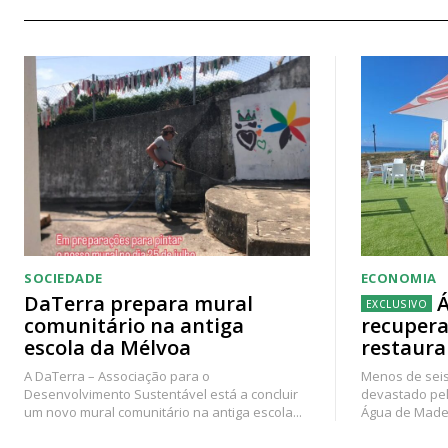
SOCIEDADE
ECONOMIA
DaTerra prepara mural
Á
comunitário na antiga
recupera
escola da Mélvoa
restaura
A DaTerra – Associação para o
Menos de seis
Desenvolvimento Sustentável está a concluir
devastado pel
um novo mural comunitário na antiga escola...
Água de Madei