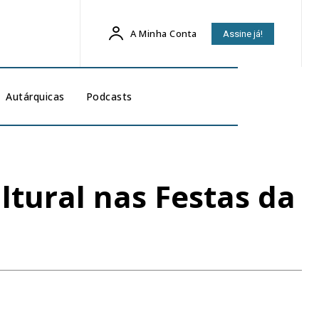
A Minha Conta
Assine já!
Autárquicas
Podcasts
ltural nas Festas da