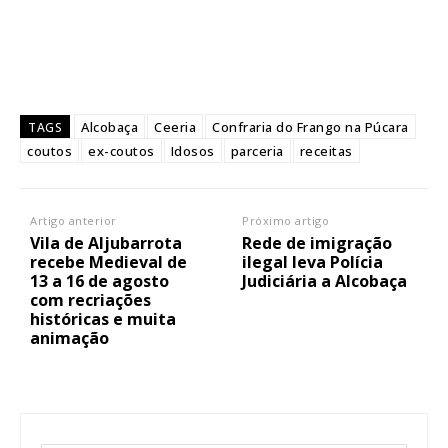
Alcobaça
Ceeria
Confraria do Frango na Púcara
TAGS
coutos
ex-coutos
Idosos
parceria
receitas
Artigo anterior
Próximo artigo
Vila de Aljubarrota
Rede de imigração
recebe Medieval de
ilegal leva Polícia
13 a 16 de agosto
Judiciária a Alcobaça
com recriações
históricas e muita
animação