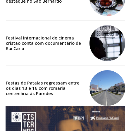
destaque no São Bernardo
Acesso aos conteúdos Exclusivos para
assinantes
Ofertas para assinatura anual
Escolha o plano
Festival internacional de cinema
cristão conta com documentário de
Rui Caria
ASSINATURA
DIGITAL ANUAL
16
€
Festas de Pataias regressam entre
os dias 13 e 16 com romaria
centenária às Paredes
12 meses
Acesso ao conteúdo online