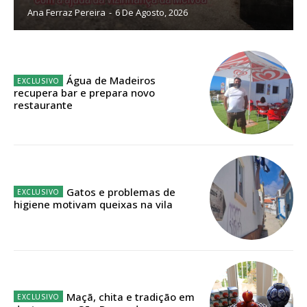
Ana Ferraz Pereira
-
6 De Agosto, 2026
Sendo assinante terá acesso a todos os conteúdos exclusivos e versões
digitais.
Escolha o plano de assinatura desejado:
Água de Madeiros
recupera bar e prepara novo
restaurante
ASSINATURA
IMPRESSA
32
€
Gatos e problemas de
higiene motivam queixas na vila
12 meses
Edição em papel entregue à Quinta-feira em sua
casa
Maçã, chita e tradição em
Acesso ao conteúdo online