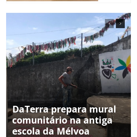
DaTerra prepara mural
Planos de Assinatura
comunitário na antiga
escola da Mélvoa
Faça-se assinante do Região de Cister e ajude-nos a manter este serviço
público!