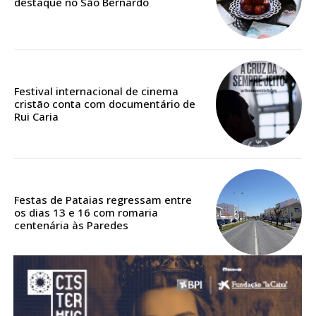
destaque no São Bernardo
Acesso aos conteúdos Exclusivos para
assinantes
Ofertas para assinatura anual
Escolha o plano
Festival internacional de cinema
cristão conta com documentário de
Rui Caria
ASSINATURA
DIGITAL ANUAL
16
€
Festas de Pataias regressam entre
os dias 13 e 16 com romaria
centenária às Paredes
12 meses
Acesso ao conteúdo online