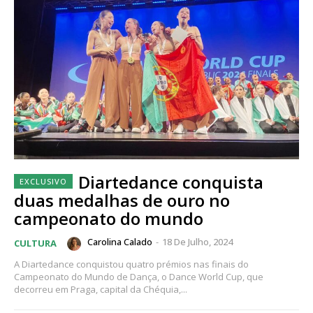
Diartedance conquista
duas medalhas de ouro no
campeonato do mundo
Carolina Calado
-
18 De Julho, 2024
CULTURA
A Diartedance conquistou quatro prémios nas finais do
Campeonato do Mundo de Dança, o Dance World Cup, que
decorreu em Praga, capital da Chéquia,...