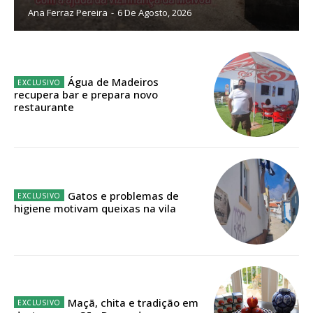
Ana Ferraz Pereira
-
6 De Agosto, 2026
Sendo assinante terá acesso a todos os conteúdos exclusivos e versões
digitais.
Escolha o plano de assinatura desejado:
Água de Madeiros
recupera bar e prepara novo
restaurante
ASSINATURA
IMPRESSA
32
€
Gatos e problemas de
higiene motivam queixas na vila
12 meses
Edição em papel entregue à Quinta-feira em sua
casa
Maçã, chita e tradição em
Acesso ao conteúdo online