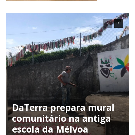
DaTerra prepara mural
Planos de Assinatura
comunitário na antiga
escola da Mélvoa
Faça-se assinante do Região de Cister e ajude-nos a manter este serviço
público!