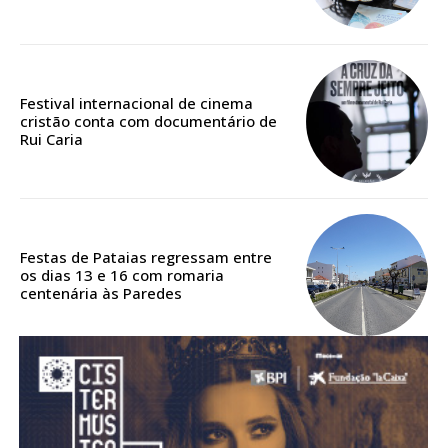
Acesso aos conteúdos Exclusivos para
assinantes
Ofertas para assinatura anual
Festival internacional de cinema
Escolha o plano
cristão conta com documentário de
Rui Caria
ASSINATURA
DIGITAL ANUAL
Festas de Pataias regressam entre
16
€
os dias 13 e 16 com romaria
centenária às Paredes
12 meses
Acesso ao conteúdo online
Acesso aos conteúdos Exclusivos para