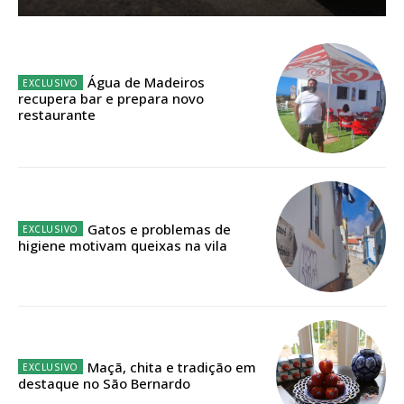
Sendo assinante terá acesso a todos os conteúdos exclusivos e versões
digitais.
Escolha o plano de assinatura desejado:
Água de Madeiros
recupera bar e prepara novo
restaurante
ASSINATURA
IMPRESSA
32
€
Gatos e problemas de
higiene motivam queixas na vila
12 meses
Edição em papel entregue à Quinta-feira em sua
casa
Maçã, chita e tradição em
destaque no São Bernardo
Acesso ao conteúdo online