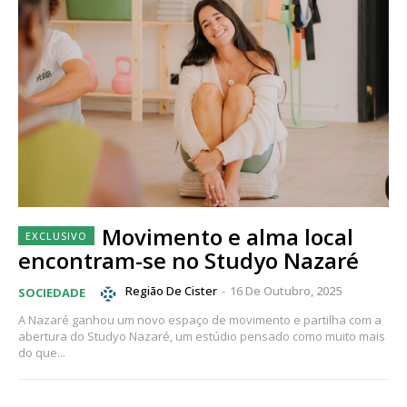
Movimento e alma local
encontram-se no Studyo Nazaré
Região De Cister
-
16 De Outubro, 2025
SOCIEDADE
A Nazaré ganhou um novo espaço de movimento e partilha com a
abertura do Studyo Nazaré, um estúdio pensado como muito mais
do que...