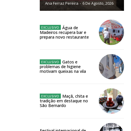
Ana Ferraz Pereira
-
6 De Agosto, 2026
NATURA
L ANUAL
6
€
Água de
Madeiros recupera bar e
prepara novo restaurante
meses
o online
Gatos e
problemas de higiene
os Exclusivos para
motivam queixas na vila
atura anual
Maçã, chita e
tradição em destaque no
 o plano
São Bernardo
Festival internacional de