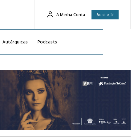
A Minha Conta
Assine já!
Autárquicas
Podcasts