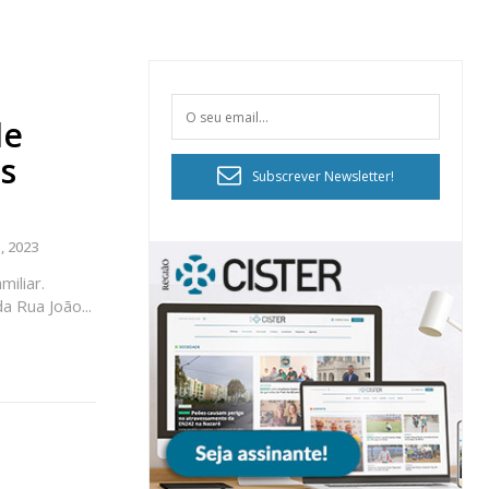
de
às
Subscrever Newsletter!
, 2023
iliar.
a Rua João...