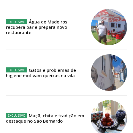
Sendo assinante terá acesso a todos os conteúdos exclusivos e versões
digitais.
Escolha o plano de assinatura desejado:
Água de Madeiros
recupera bar e prepara novo
restaurante
ASSINATURA
IMPRESSA
32
€
Gatos e problemas de
higiene motivam queixas na vila
12 meses
Edição em papel entregue à Quinta-feira em sua
Maçã, chita e tradição em
casa
destaque no São Bernardo
Acesso ao conteúdo online
Acesso aos conteúdos Exclusivos para