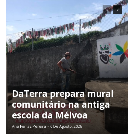
DaTerra prepara mural
comunitário na antiga
Planos de Assinatura
escola da Mélvoa
Faça-se assinante do Região de Cister e ajude-nos a manter este serviço
Ana Ferraz Pereira
-
6 De Agosto, 2026
público!