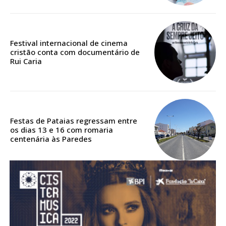
assinantes
Ofertas para assinatura anual
Festival internacional de cinema
Escolha o plano
cristão conta com documentário de
Rui Caria
ASSINATURA
DIGITAL ANUAL
Festas de Pataias regressam entre
os dias 13 e 16 com romaria
16
€
centenária às Paredes
12 meses
Acesso ao conteúdo online
Acesso aos conteúdos Exclusivos para