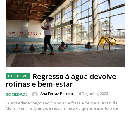
Regresso à água devolve
rotinas e bem-estar
Ana Ferraz Pereira
-
18 De Junho, 2026
SOCIEDADE
“A ansiedade chegou ao fim hoje”. A frase é de Mara Brites, da
Moita, Marinha Grande, e resume mais do que a reabertura de...