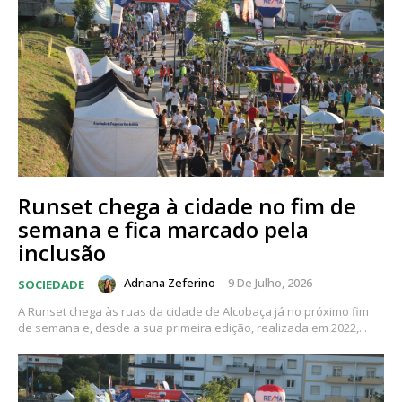
Runset chega à cidade no fim de
semana e fica marcado pela
inclusão
Adriana Zeferino
-
9 De Julho, 2026
SOCIEDADE
A Runset chega às ruas da cidade de Alcobaça já no próximo fim
de semana e, desde a sua primeira edição, realizada em 2022,...