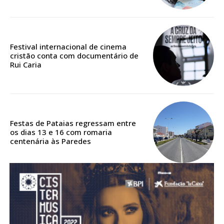
assinantes
Ofertas para assinatura anual
Festival internacional de cinema
Escolha o plano
cristão conta com documentário de
Rui Caria
Festas de Pataias regressam entre
os dias 13 e 16 com romaria
centenária às Paredes