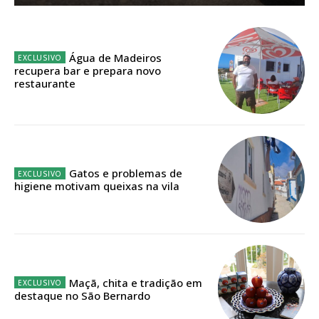
assinantes
Ofertas para assinatura anual
Água de Madeiros
recupera bar e prepara novo
Escolha o plano
restaurante
ASSINATURA
DIGITAL ANUAL
Gatos e problemas de
higiene motivam queixas na vila
16
€
12 meses
Maçã, chita e tradição em
destaque no São Bernardo
Acesso ao conteúdo online
Acesso aos conteúdos Exclusivos para