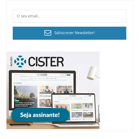
Subscrever Newsletter!
Planos de Assinatura
Faça-se assinante do Região de Cister e ajude-nos a manter este serviço
público!