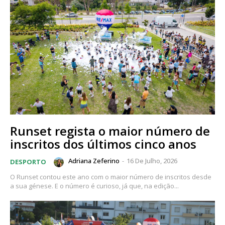
Runset regista o maior número de
inscritos dos últimos cinco anos
Adriana Zeferino
-
16 De Julho, 2026
DESPORTO
O Runset contou este ano com o maior número de inscritos desde
a sua génese. E o número é curioso, já que, na edição...