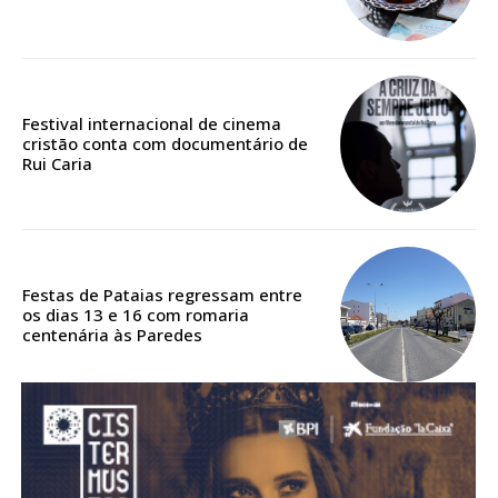
Acesso aos conteúdos Exclusivos para
assinantes
Ofertas para assinatura anual
Festival internacional de cinema
Escolha o plano
cristão conta com documentário de
Rui Caria
ASSINATURA
DIGITAL ANUAL
Festas de Pataias regressam entre
16
€
os dias 13 e 16 com romaria
centenária às Paredes
12 meses
Acesso ao conteúdo online