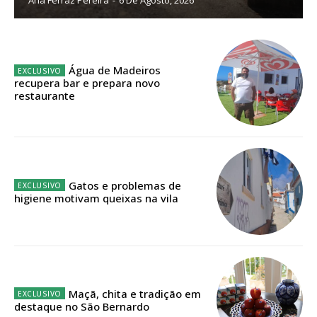
Sendo assinante terá acesso a todos os conteúdos exclusivos e versões
digitais.
Escolha o plano de assinatura desejado:
Água de Madeiros
recupera bar e prepara novo
restaurante
ASSINATURA
IMPRESSA
32
€
Gatos e problemas de
higiene motivam queixas na vila
12 meses
Edição em papel entregue à Quinta-feira em sua
casa
Maçã, chita e tradição em
Acesso ao conteúdo online
destaque no São Bernardo