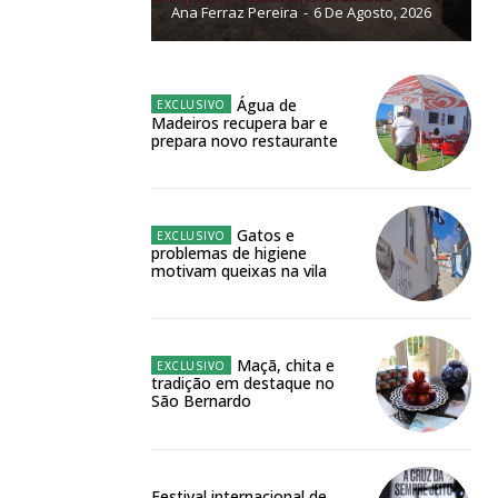
Ana Ferraz Pereira
-
6 De Agosto, 2026
NATURA
L ANUAL
6
€
Água de
Madeiros recupera bar e
prepara novo restaurante
meses
o online
Gatos e
problemas de higiene
os Exclusivos para
motivam queixas na vila
atura anual
Maçã, chita e
tradição em destaque no
 o plano
São Bernardo
Festival internacional de