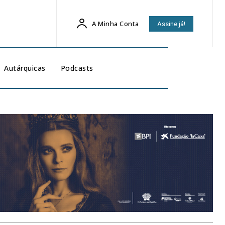
A Minha Conta
Assine já!
Autárquicas
Podcasts