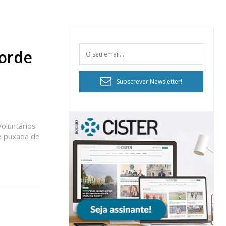
corde
Subscrever Newsletter!
oluntários
e puxada de