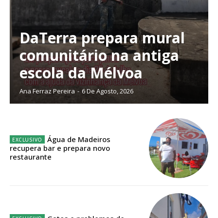
Sendo assinante terá acesso a todos os conteúdos exclusivos e versões
digitais.
Escolha o plano de assinatura desejado:
DaTerra prepara mural
comunitário na antiga
escola da Mélvoa
ASSINATURA
IMPRESSA
Ana Ferraz Pereira
-
6 De Agosto, 2026
32
€
12 meses
Água de Madeiros
recupera bar e prepara novo
restaurante
Edição em papel entregue à Quinta-feira em sua
casa
Acesso ao conteúdo online
Acesso aos conteúdos Exclusivos para