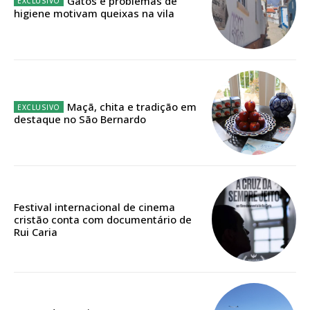
Gatos e problemas de
assinantes
higiene motivam queixas na vila
Ofertas para assinatura anual
Escolha o plano
Maçã, chita e tradição em
destaque no São Bernardo
ASSINATURA
DIGITAL ANUAL
16
€
Festival internacional de cinema
12 meses
cristão conta com documentário de
Rui Caria
Acesso ao conteúdo online
Acesso aos conteúdos Exclusivos para