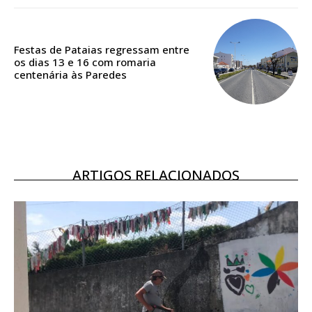
ASSINATURA
DIGITAL ANUAL
16
€
Festas de Pataias regressam entre
os dias 13 e 16 com romaria
centenária às Paredes
12 meses
Acesso ao conteúdo online
Acesso aos conteúdos Exclusivos para
ARTIGOS RELACIONADOS
assinantes
Ofertas para assinatura anual
Escolha o plano