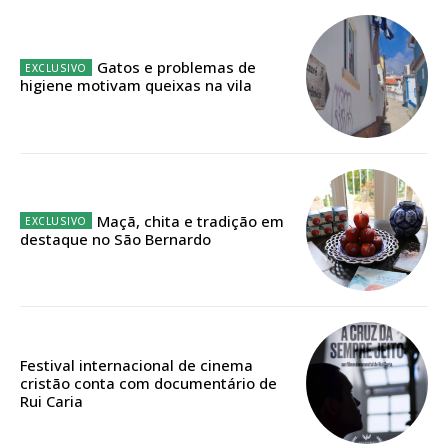
32
€
Gatos e problemas de
12 meses
higiene motivam queixas na vila
Edição em papel entregue à Quinta-feira em sua
casa
Acesso ao conteúdo online
Maçã, chita e tradição em
destaque no São Bernardo
Acesso aos conteúdos Exclusivos para
assinantes
Ofertas para assinatura anual
Escolha o plano
Festival internacional de cinema
cristão conta com documentário de
Rui Caria