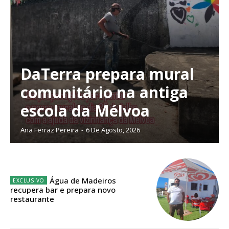
DaTerra prepara mural
Planos de Assinatura
comunitário na antiga
escola da Mélvoa
Faça-se assinante do Região de Cister e ajude-nos a manter este serviço
público!
Ana Ferraz Pereira
-
6 De Agosto, 2026
Sendo assinante terá acesso a todos os conteúdos exclusivos e versões
digitais.
Escolha o plano de assinatura desejado:
Água de Madeiros
recupera bar e prepara novo
restaurante
ASSINATURA
IMPRESSA