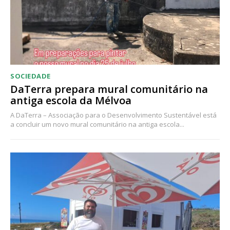
SOCIEDADE
DaTerra prepara mural comunitário na
antiga escola da Mélvoa
A DaTerra – Associação para o Desenvolvimento Sustentável está
a concluir um novo mural comunitário na antiga escola...