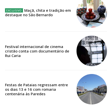
Maçã, chita e tradição em
destaque no São Bernardo
Edição em papel entregue à Quinta-feira em sua
casa
Acesso ao conteúdo online
Acesso aos conteúdos Exclusivos para
assinantes
Festival internacional de cinema
Ofertas para assinatura anual
cristão conta com documentário de
Rui Caria
Escolha o plano
Festas de Pataias regressam entre
os dias 13 e 16 com romaria
ASSINATURA
centenária às Paredes
DIGITAL ANUAL
16
€