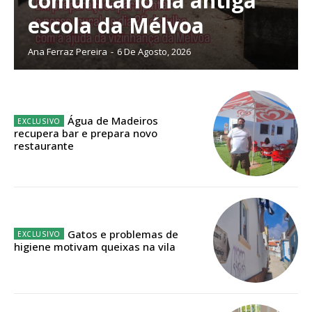
comunitário na antiga
escola da Mélvoa
Planos de Assinatura
Ana Ferraz Pereira
-
6 De Agosto, 2026
Faça-se assinante do Região de Cister e ajude-nos a manter este serviço
público!
Água de Madeiros
Sendo assinante terá acesso a todos os conteúdos exclusivos e versões
recupera bar e prepara novo
digitais.
restaurante
Escolha o plano de assinatura desejado:
ASSINATURA
Gatos e problemas de
IMPRESSA
higiene motivam queixas na vila
32
€
12 meses