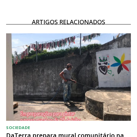
12 meses
ARTIGOS RELACIONADOS
Acesso ao conteúdo online
Acesso aos conteúdos Exclusivos para
assinantes
Ofertas para assinatura anual
Escolha o plano
SOCIEDADE
DaTerra prepara mural comunitário na