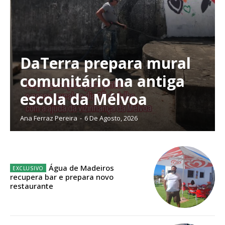
DaTerra prepara mural
Planos de Assinatura
comunitário na antiga
escola da Mélvoa
Faça-se assinante do Região de Cister e ajude-nos a manter este serviço
público!
Ana Ferraz Pereira
-
6 De Agosto, 2026
Sendo assinante terá acesso a todos os conteúdos exclusivos e versões
digitais.
Escolha o plano de assinatura desejado:
Água de Madeiros
recupera bar e prepara novo
restaurante
ASSINATURA
IMPRESSA