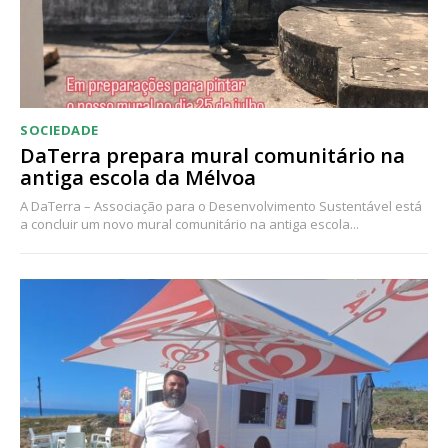
SOCIEDADE
DaTerra prepara mural comunitário na
antiga escola da Mélvoa
A DaTerra – Associação para o Desenvolvimento Sustentável está
a concluir um novo mural comunitário na antiga escola...