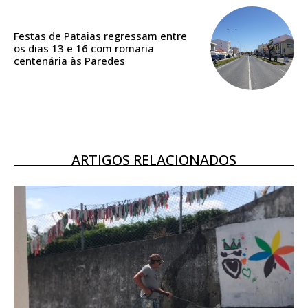
ASSINATURA
DIGITAL ANUAL
16
€
Festas de Pataias regressam entre
os dias 13 e 16 com romaria
centenária às Paredes
12 meses
Acesso ao conteúdo online
ARTIGOS RELACIONADOS
Acesso aos conteúdos Exclusivos para
assinantes
Ofertas para assinatura anual
Escolha o plano