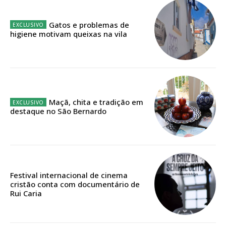
32
€
Gatos e problemas de
higiene motivam queixas na vila
12 meses
Edição em papel entregue à Quinta-feira em sua
casa
Maçã, chita e tradição em
Acesso ao conteúdo online
destaque no São Bernardo
Acesso aos conteúdos Exclusivos para
assinantes
Ofertas para assinatura anual
Escolha o plano
Festival internacional de cinema
cristão conta com documentário de
Rui Caria