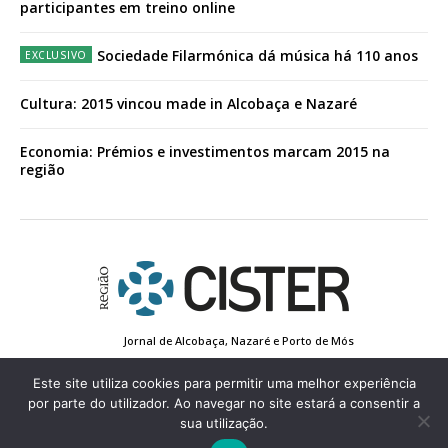
participantes em treino online
Sociedade Filarmónica dá música há 110 anos
Cultura: 2015 vincou made in Alcobaça e Nazaré
Economia: Prémios e investimentos marcam 2015 na
região
Jornal de Alcobaça, Nazaré e Porto de Mós
Estatuto Editorial
Contactos
Política de Privacidade
Conta de Registo
Edição Impressa
Este site utiliza cookies para permitir uma melhor experiência
por parte do utilizador. Ao navegar no site estará a consentir a
sua utilização.
© 2022 Região de Cister - Todos os direitos reservados.