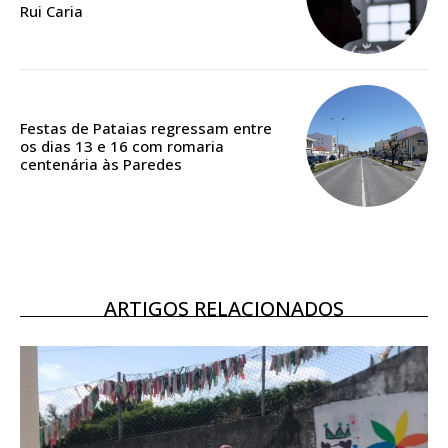
Rui Caria
ASSINATURA
DIGITAL ANUAL
16
€
Festas de Pataias regressam entre
os dias 13 e 16 com romaria
12 meses
centenária às Paredes
Acesso ao conteúdo online
Acesso aos conteúdos Exclusivos para
assinantes
ARTIGOS RELACIONADOS
Ofertas para assinatura anual
Escolha o plano