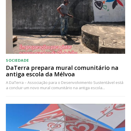
SOCIEDADE
DaTerra prepara mural comunitário na
antiga escola da Mélvoa
A DaTerra – Associação para o Desenvolvimento Sustentável está
a concluir um novo mural comunitário na antiga escola...