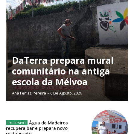
Planos de Assinatura
DaTerra prepara mural
comunitário na antiga
Faça-se assinante do Região de Cister e ajude-nos a manter este serviço
público!
escola da Mélvoa
Sendo assinante terá acesso a todos os conteúdos exclusivos e versões
Ana Ferraz Pereira
-
6 De Agosto, 2026
digitais.
Escolha o plano de assinatura desejado:
Água de Madeiros
recupera bar e prepara novo
restaurante