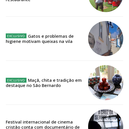
ASSINATURA
IMPRESSA
32
€
12 meses
Gatos e problemas de
higiene motivam queixas na vila
Edição em papel entregue à Quinta-feira em sua
casa
Acesso ao conteúdo online
Acesso aos conteúdos Exclusivos para
Maçã, chita e tradição em
assinantes
destaque no São Bernardo
Ofertas para assinatura anual
Escolha o plano
Festival internacional de cinema
cristão conta com documentário de