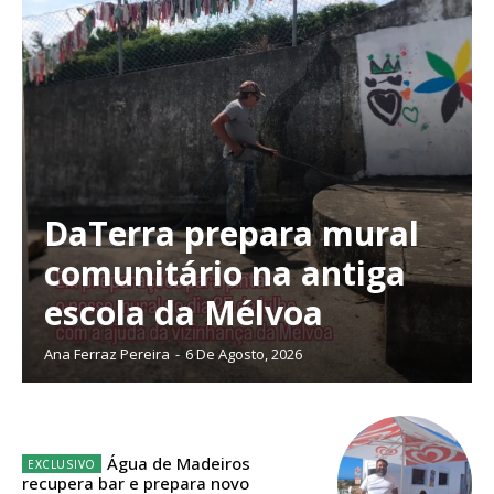
DaTerra prepara mural
comunitário na antiga
escola da Mélvoa
Ana Ferraz Pereira
-
6 De Agosto, 2026
Planos de Assinatura
Água de Madeiros
recupera bar e prepara novo