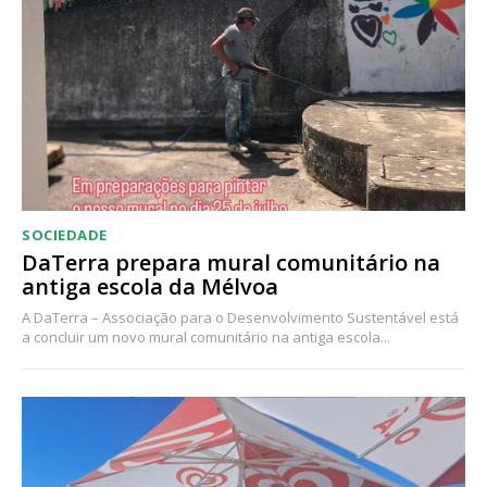
Acesso ao conteúdo online
Acesso aos conteúdos Exclusivos para
assinantes
Ofertas para assinatura anual
Escolha o plano
SOCIEDADE
DaTerra prepara mural comunitário na
antiga escola da Mélvoa
A DaTerra – Associação para o Desenvolvimento Sustentável está
a concluir um novo mural comunitário na antiga escola...