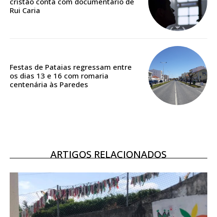
cristão conta com documentário de
Rui Caria
Acesso ao conteúdo online
Acesso aos conteúdos Exclusivos para
assinantes
Ofertas para assinatura anual
Festas de Pataias regressam entre
os dias 13 e 16 com romaria
Escolha o plano
centenária às Paredes
ASSINATURA
DIGITAL ANUAL
ARTIGOS RELACIONADOS
16
€
12 meses