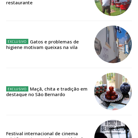
restaurante
Faça-se assinante do Região de Cister e ajude-nos a manter este serviço
público!
Sendo assinante terá acesso a todos os conteúdos exclusivos e versões
digitais.
Escolha o plano de assinatura desejado:
Gatos e problemas de
higiene motivam queixas na vila
ASSINATURA
IMPRESSA
32
€
Maçã, chita e tradição em
destaque no São Bernardo
12 meses
Edição em papel entregue à Quinta-feira em sua
Festival internacional de cinema
casa