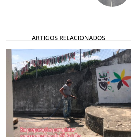
16
€
12 meses
ARTIGOS RELACIONADOS
Acesso ao conteúdo online
Acesso aos conteúdos Exclusivos para
assinantes
Ofertas para assinatura anual
Escolha o plano