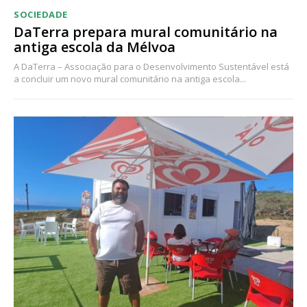
SOCIEDADE
DaTerra prepara mural comunitário na
antiga escola da Mélvoa
A DaTerra – Associação para o Desenvolvimento Sustentável está
a concluir um novo mural comunitário na antiga escola...