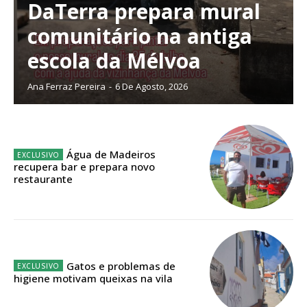
DaTerra prepara mural
comunitário na antiga
Planos de Assinatura
escola da Mélvoa
Ana Ferraz Pereira
-
6 De Agosto, 2026
Faça-se assinante do Região de Cister e ajude-nos a manter este serviço
público!
Sendo assinante terá acesso a todos os conteúdos exclusivos e versões
digitais.
Água de Madeiros
Escolha o plano de assinatura desejado:
recupera bar e prepara novo
restaurante
ASSINATURA
IMPRESSA
Gatos e problemas de
32
€
higiene motivam queixas na vila