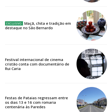
12 meses
Maçã, chita e tradição em
Edição em papel entregue à Quinta-feira em sua
destaque no São Bernardo
casa
Acesso ao conteúdo online
Acesso aos conteúdos Exclusivos para
assinantes
Ofertas para assinatura anual
Festival internacional de cinema
cristão conta com documentário de
Rui Caria
Escolha o plano
Festas de Pataias regressam entre
ASSINATURA
os dias 13 e 16 com romaria
DIGITAL ANUAL
centenária às Paredes