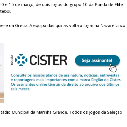
 10 e 15 de março, de dois jogos do grupo 10 da Ronda de Elite
tebol.
re da Grécia. A equipa das quinas volta a jogar na Nazaré cinco
lanos de Assinatu
 assinante do Região de Cister e ajude-nos a manter este serviço 
Sendo assinante terá acesso a todos os conteúdos exclusivos e versões digitais.
Escolha o plano de assinatura desejado:
stádio Municipal da Marinha Grande. Todos os jogos da Seleção