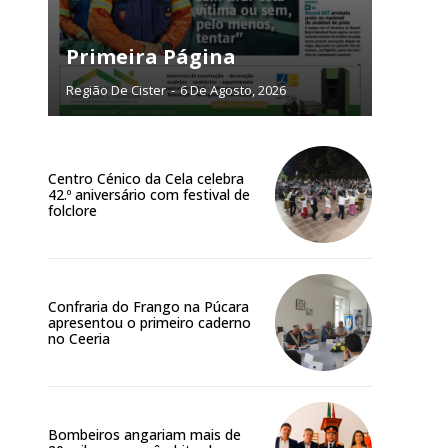
NATURA
L ANUAL
Primeira Página
6
€
Região De Cister
-
6 De Agosto, 2026
meses
Centro Cénico da Cela celebra
o online
42.º aniversário com festival de
os Exclusivos para
folclore
atura anual
Confraria do Frango na Púcara
 o plano
apresentou o primeiro caderno
no Ceeria
Bombeiros angariam mais de