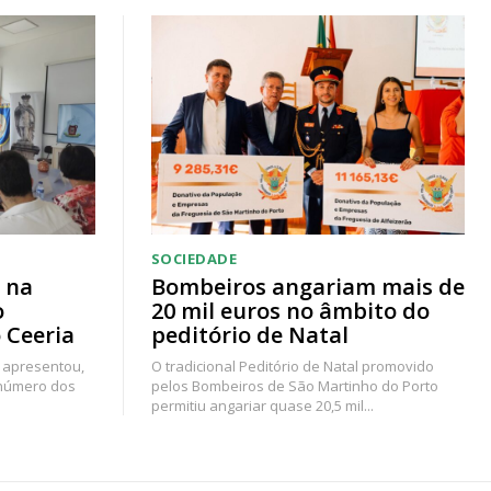
SOCIEDADE
 na
Bombeiros angariam mais de
o
20 mil euros no âmbito do
 Ceeria
peditório de Natal
 apresentou,
O tradicional Peditório de Natal promovido
 número dos
pelos Bombeiros de São Martinho do Porto
permitiu angariar quase 20,5 mil...