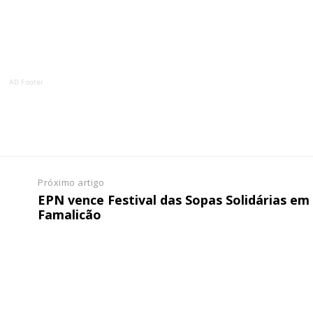
ATURA
ASSI
ESSA
DIGITA
2
€
1
AD Footer
eses
12 
regue à Quinta-feira
Acesso ao conteúd
Acesso aos conteúd
 online
assinantes
os Exclusivos para
Ofertas para assin
Próximo artigo
EPN vence Festival das Sopas Solidárias em
Famalicão
tura anual
Escolha
 o plano