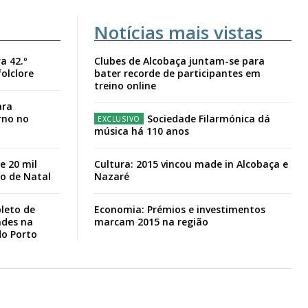
Notícias mais vistas
a 42.º
Clubes de Alcobaça juntam-se para
folclore
bater recorde de participantes em
treino online
ara
rno no
Sociedade Filarmónica dá
música há 110 anos
e 20 mil
Cultura: 2015 vincou made in Alcobaça e
io de Natal
Nazaré
leto de
Economia: Prémios e investimentos
ades na
marcam 2015 na região
do Porto