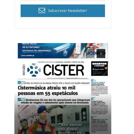
Subscrever Newsletter!
ra
público!