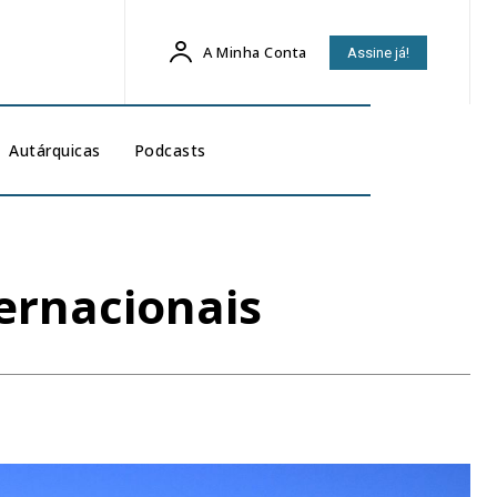
A Minha Conta
Assine já!
Autárquicas
Podcasts
ternacionais