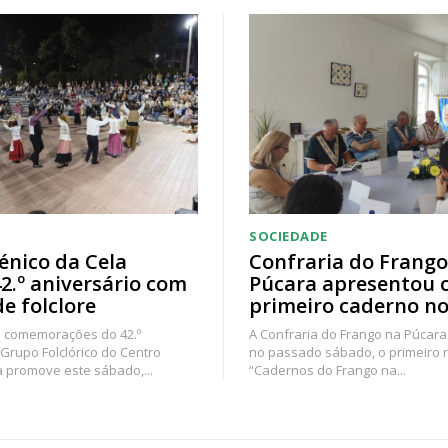
SOCIEDADE
énico da Cela
Confraria do Frango
42.º aniversário com
Púcara apresentou 
de folclore
primeiro caderno no
 comemorações do 42.º
A Confraria do Frango na Púcara
 Grupo Folclórico do Centro
no passado sábado, o primeiro
a promove este sábado,...
“Cadernos do Frango na...