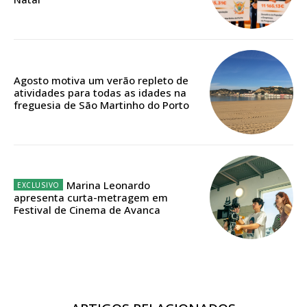
ASSINATURA
DIGITAL ANUAL
Agosto motiva um verão repleto de
16
€
atividades para todas as idades na
freguesia de São Martinho do Porto
12 meses
Marina Leonardo
Acesso ao conteúdo online
apresenta curta-metragem em
Festival de Cinema de Avanca
Acesso aos conteúdos Exclusivos para
assinantes
Ofertas para assinatura anual
Escolha o plano