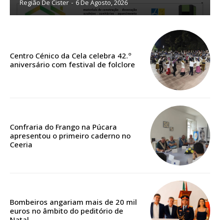
Região De Cister
-
6 De Agosto, 2026
ASSINATURA
IMPRESSA
32
€
Centro Cénico da Cela celebra 42.º
aniversário com festival de folclore
12 meses
Edição em papel entregue à Quinta-feira em sua
Confraria do Frango na Púcara
casa
apresentou o primeiro caderno no
Acesso ao conteúdo online
Ceeria
Acesso aos conteúdos Exclusivos para
assinantes
Ofertas para assinatura anual
Bombeiros angariam mais de 20 mil
Escolha o plano
euros no âmbito do peditório de
Natal