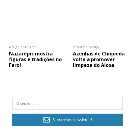
Planos de Assinatura
Faça-se assinante do Região de Cister e ajude-nos a manter este serviço
público!
Sendo assinante terá acesso a todos os conteúdos exclusivos e versões
Artigo anterior
Próximo artigo
digitais.
Nazarépic mostra
Azenhas de Chiqueda
Escolha o plano de assinatura desejado:
figuras e tradições no
volta a promover
Farol
limpeza do Alcoa
ASSINATURA
IMPRESSA
32
€
Subscrever Newsletter!
12 meses