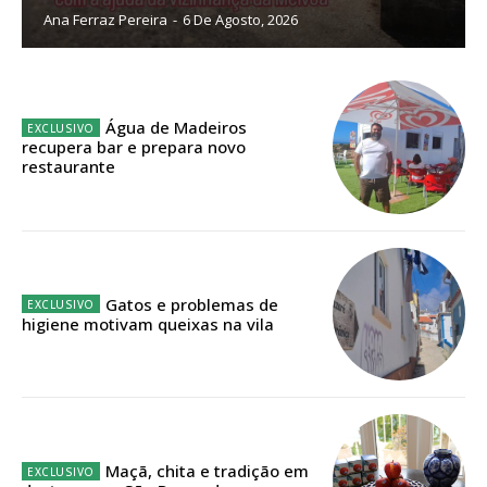
12 meses
Ana Ferraz Pereira
-
6 De Agosto, 2026
Acesso ao conteúdo online
Água de Madeiros
Acesso aos conteúdos Exclusivos para
recupera bar e prepara novo
assinantes
restaurante
Ofertas para assinatura anual
Escolha o plano
Gatos e problemas de
higiene motivam queixas na vila
Maçã, chita e tradição em