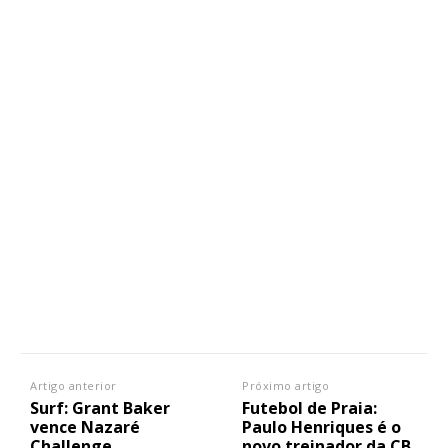
Artigo anterior
Próximo artigo
Surf: Grant Baker
Futebol de Praia:
vence Nazaré
Paulo Henriques é o
Challenge
novo treinador da CB