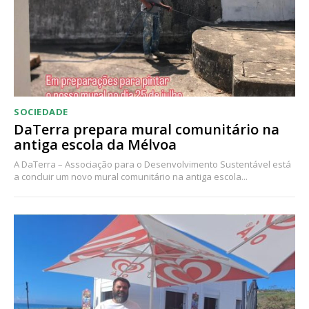
SOCIEDADE
DaTerra prepara mural comunitário na
antiga escola da Mélvoa
A DaTerra – Associação para o Desenvolvimento Sustentável está
a concluir um novo mural comunitário na antiga escola...