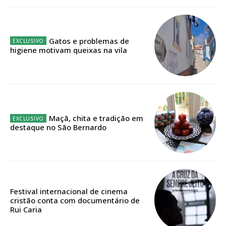
IMPRESSA
32
€
Gatos e problemas de
12 meses
higiene motivam queixas na vila
Edição em papel entregue à Quinta-feira em sua
casa
Acesso ao conteúdo online
Maçã, chita e tradição em
Acesso aos conteúdos Exclusivos para
destaque no São Bernardo
assinantes
Ofertas para assinatura anual
Escolha o plano
Festival internacional de cinema
cristão conta com documentário de
Rui Caria