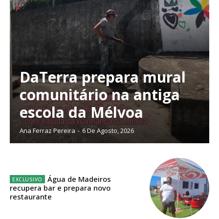
DaTerra prepara mural
Planos de Assinatura
comunitário na antiga
Faça-se assinante do Região de Cister e ajude-nos a manter este serviço
escola da Mélvoa
público!
Ana Ferraz Pereira
-
6 De Agosto, 2026
Sendo assinante terá acesso a todos os conteúdos exclusivos e versões
digitais.
Escolha o plano de assinatura desejado:
Água de Madeiros
recupera bar e prepara novo
restaurante
ASSINATURA