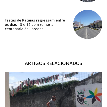
ASSINATURA
DIGITAL ANUAL
16
€
Festas de Pataias regressam entre
os dias 13 e 16 com romaria
centenária às Paredes
12 meses
Acesso ao conteúdo online
Acesso aos conteúdos Exclusivos para
ARTIGOS RELACIONADOS
assinantes
Ofertas para assinatura anual
Escolha o plano