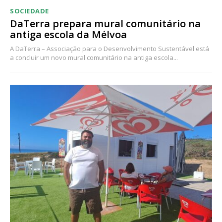
SOCIEDADE
DaTerra prepara mural comunitário na
antiga escola da Mélvoa
A DaTerra – Associação para o Desenvolvimento Sustentável está
a concluir um novo mural comunitário na antiga escola...