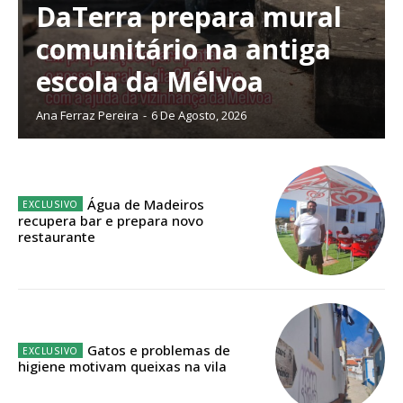
DaTerra prepara mural
Escolha o plano de assinatura desejado:
comunitário na antiga
escola da Mélvoa
ASSINATURA
Ana Ferraz Pereira
-
6 De Agosto, 2026
IMPRESSA
32
€
Água de Madeiros
12 meses
recupera bar e prepara novo
restaurante
Edição em papel entregue à Quinta-feira em sua
casa
Acesso ao conteúdo online
Gatos e problemas de
Acesso aos conteúdos Exclusivos para
higiene motivam queixas na vila
assinantes