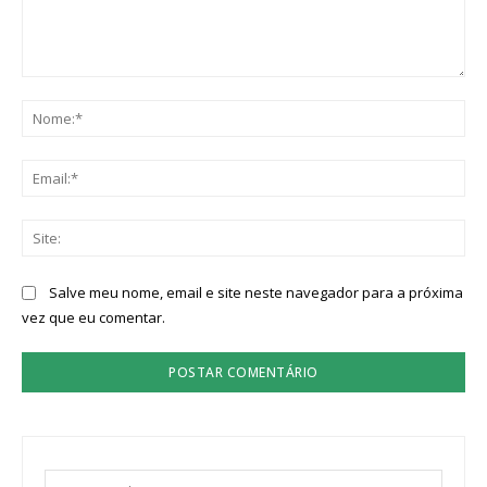
Comentário:
No
Ema
Sit
Salve meu nome, email e site neste navegador para a próxima
vez que eu comentar.