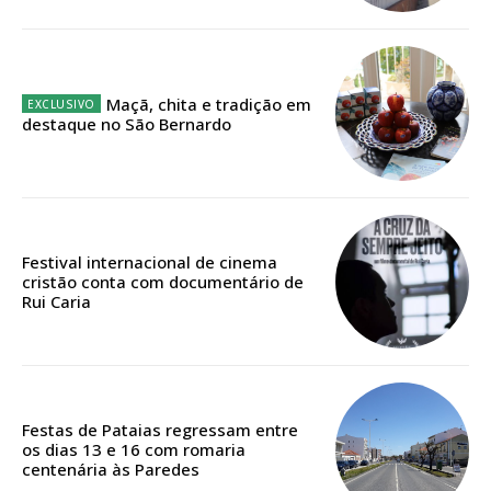
Ofertas para assinatura anual
Escolha o plano
Maçã, chita e tradição em
destaque no São Bernardo
ASSINATURA
DIGITAL ANUAL
16
€
Festival internacional de cinema
cristão conta com documentário de
Rui Caria
12 meses
Acesso ao conteúdo online
Festas de Pataias regressam entre
Acesso aos conteúdos Exclusivos para
os dias 13 e 16 com romaria
assinantes
centenária às Paredes
Ofertas para assinatura anual