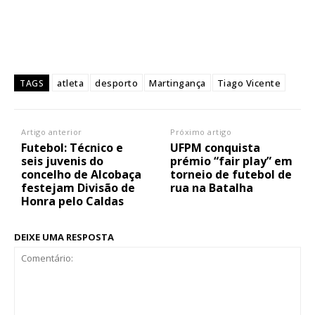
atleta
desporto
Martingança
Tiago Vicente
TAGS
Artigo anterior
Próximo artigo
Futebol: Técnico e
UFPM conquista
seis juvenis do
prémio “fair play” em
concelho de Alcobaça
torneio de futebol de
festejam Divisão de
rua na Batalha
Honra pelo Caldas
DEIXE UMA RESPOSTA