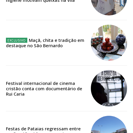
12 meses
Edição em papel entregue à Quinta-feira em sua
Maçã, chita e tradição em
casa
destaque no São Bernardo
Acesso ao conteúdo online
Acesso aos conteúdos Exclusivos para
assinantes
Ofertas para assinatura anual
Festival internacional de cinema
cristão conta com documentário de
Escolha o plano
Rui Caria
ASSINATURA
Festas de Pataias regressam entre
DIGITAL ANUAL