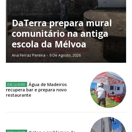
32
€
12 meses
DaTerra prepara mural
comunitário na antiga
Edição em papel entregue à Quinta-feira em sua
escola da Mélvoa
casa
Acesso ao conteúdo online
Ana Ferraz Pereira
-
6 De Agosto, 2026
Acesso aos conteúdos Exclusivos para
assinantes
Ofertas para assinatura anual
Água de Madeiros
recupera bar e prepara novo
Escolha o plano
restaurante
ASSINATURA