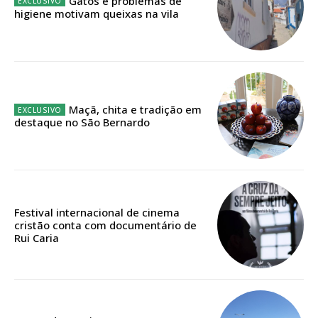
DIGITAL ANUAL
Gatos e problemas de
higiene motivam queixas na vila
16
€
12 meses
Maçã, chita e tradição em
destaque no São Bernardo
Acesso ao conteúdo online
Acesso aos conteúdos Exclusivos para
assinantes
Ofertas para assinatura anual
Festival internacional de cinema
Escolha o plano
cristão conta com documentário de
Rui Caria