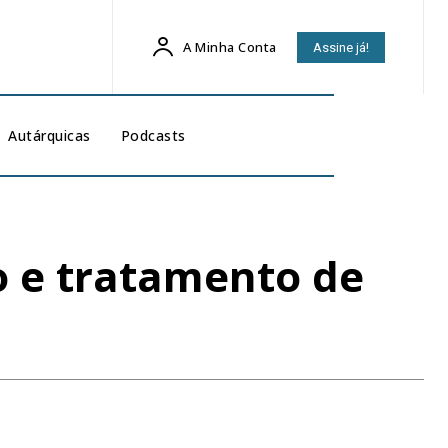
A Minha Conta
Assine já!
Autárquicas
Podcasts
ão e tratamento de