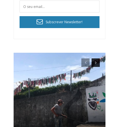
Subscrever Newsletter!
ra
público!