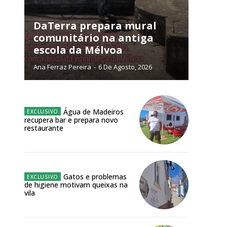
NATURA
L ANUAL
DaTerra prepara mural
comunitário na antiga
6
€
escola da Mélvoa
Ana Ferraz Pereira
-
6 De Agosto, 2026
meses
o online
Água de Madeiros
os Exclusivos para
recupera bar e prepara novo
restaurante
atura anual
 o plano
Gatos e problemas
de higiene motivam queixas na
vila