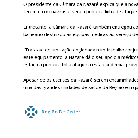
O presidente da Câmara da Nazaré explica que a nova
ASSIN
terem o coronavírus e será a primeira linha de ataqu
IMPR
3
Entretanto, a Câmara da Nazaré também entregou ao
balneário destinado às equipas médicas ao serviço 
12 m
“Trata-se de uma ação englobada num trabalho conjun
este equipamento, a Nazaré dá o seu apoio a médicos
Edição em papel ent
estão na primeira linha ataque a esta pandemia, provo
em sua casa
Acesso ao conteúdo
Apesar de os utentes da Nazaré serem encaminhados pa
Acesso aos conteúd
uma das grandes unidades de saúde da Região em qu
assinantes
Ofertas para assina
Região De Cister
Escolha