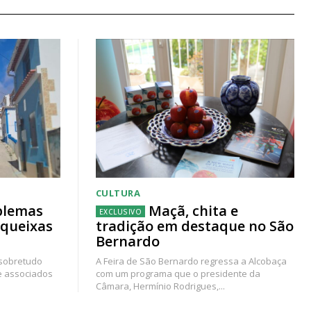
CULTURA
blemas
Maçã, chita e
 queixas
tradição em destaque no São
Bernardo
 sobretudo
A Feira de São Bernardo regressa a Alcobaça
e associados
com um programa que o presidente da
Câmara, Hermínio Rodrigues,...