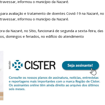
travessar, informou o município da Nazaré.
para avaliação e tratamento de doentes Covid-19 na Nazaré, no
travessar, informou o município da Nazaré.
a da Nazaré, no Sítio, funcionará de segunda a sexta-feira, das
dos, domingos e feriados, no edifício do atendimento
lanos de Assinatu
 assinante do Região de Cister e ajude-nos a manter este serviço 
Sendo assinante terá acesso a todos os conteúdos exclusivos e versões digitais.
Escolha o plano de assinatura desejado: