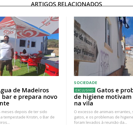
ARTIGOS RELACIONADOS
SOCIEDADE
gua de Madeiros
Gatos e pro
 bar e prepara novo
de higiene motivam
nte
na vila
 meses depois de ter sido
O excesso de animais errantes,
a tempestade Kristin, o Bar de
gatos, e os problemas de higien
ros...
foram levados à reunião da...