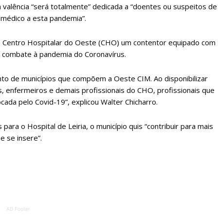
 valência “será totalmente” dedicada a “doentes ou suspeitos de
ATURA
ASSI
e médico a esta pandemia”.
ESSA
DIGITA
2
€
1
 Centro Hospitalar do Oeste (CHO) um contentor equipado com
de combate à pandemia do Coronavírus.
eses
12 
to de municípios que compõem a Oeste CIM. Ao disponibilizar
, enfermeiros e demais profissionais do CHO, profissionais que
regue à Quinta-feira
Acesso ao conteúd
cada pelo Covid-19”, explicou Walter Chicharro.
Acesso aos conteúd
 online
assinantes
ra o Hospital de Leiria, o município quis “contribuir para mais
os Exclusivos para
Ofertas para assin
e se insere”.
tura anual
Escolha
 o plano
AD Footer