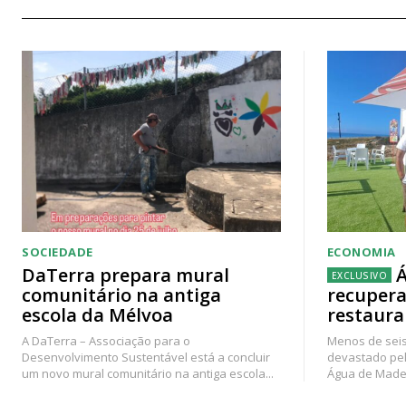
SOCIEDADE
ECONOMIA
DaTerra prepara mural
Á
comunitário na antiga
recupera
escola da Mélvoa
restaura
A DaTerra – Associação para o
Menos de seis
Desenvolvimento Sustentável está a concluir
devastado pel
um novo mural comunitário na antiga escola...
Água de Madei