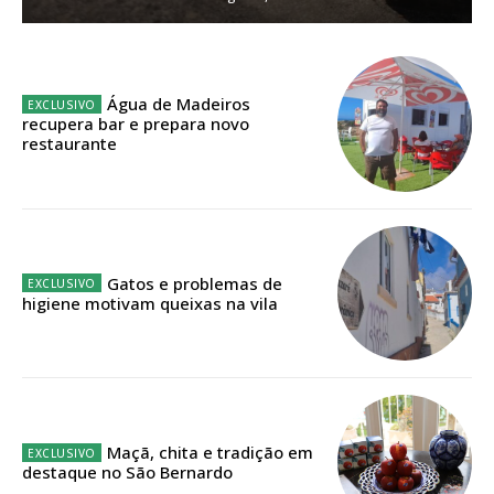
ASSINATURA
IMPRESSA
Água de Madeiros
32
€
recupera bar e prepara novo
restaurante
12 meses
Gatos e problemas de
Edição em papel entregue à Quinta-feira em sua
higiene motivam queixas na vila
casa
Acesso ao conteúdo online
Acesso aos conteúdos Exclusivos para
assinantes
Ofertas para assinatura anual
Maçã, chita e tradição em
destaque no São Bernardo
Escolha o plano