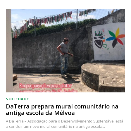
SOCIEDADE
DaTerra prepara mural comunitário na
antiga escola da Mélvoa
A DaTerra – Associação para o Desenvolvimento Sustentável está
a concluir um novo mural comunitário na antiga escola...