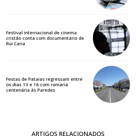
ASSINATURA
Festival internacional de cinema
cristão conta com documentário de
DIGITAL ANUAL
Rui Caria
16
€
12 meses
Festas de Pataias regressam entre
os dias 13 e 16 com romaria
centenária às Paredes
Acesso ao conteúdo online
Acesso aos conteúdos Exclusivos para
assinantes
Ofertas para assinatura anual
ARTIGOS RELACIONADOS
Escolha o plano