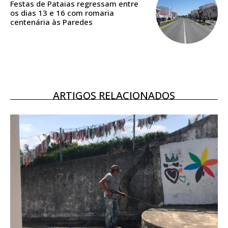
DIGITAL ANUAL
Festas de Pataias regressam entre
os dias 13 e 16 com romaria
16
€
centenária às Paredes
12 meses
Acesso ao conteúdo online
ARTIGOS RELACIONADOS
Acesso aos conteúdos Exclusivos para
assinantes
Ofertas para assinatura anual
Escolha o plano