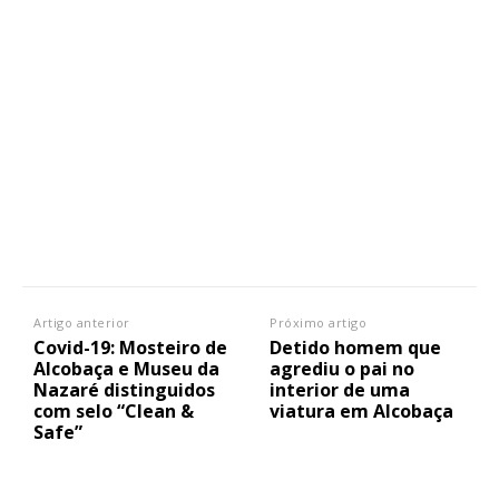
Artigo anterior
Próximo artigo
Covid-19: Mosteiro de
Detido homem que
Alcobaça e Museu da
agrediu o pai no
Nazaré distinguidos
interior de uma
com selo “Clean &
viatura em Alcobaça
Safe”