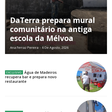
DaTerra prepara mural
comunitário na antiga
Planos de Assinatura
escola da Mélvoa
Faça-se assinante do Região de Cister e ajude-nos a manter este serviço
Ana Ferraz Pereira
-
6 De Agosto, 2026
público!
Sendo assinante terá acesso a todos os conteúdos exclusivos e versões
digitais.
Escolha o plano de assinatura desejado:
Água de Madeiros
recupera bar e prepara novo
restaurante
ASSINATURA
IMPRESSA