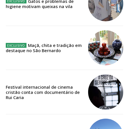
32
€
Gatos e problemas de
higiene motivam queixas na vila
12 meses
Edição em papel entregue à Quinta-feira em sua
Maçã, chita e tradição em
casa
destaque no São Bernardo
Acesso ao conteúdo online
Acesso aos conteúdos Exclusivos para
assinantes
Ofertas para assinatura anual
Festival internacional de cinema
Escolha o plano
cristão conta com documentário de
Rui Caria
ASSINATURA