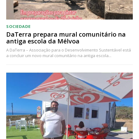
SOCIEDADE
DaTerra prepara mural comunitário na
antiga escola da Mélvoa
A DaTerra – Associação para o Desenvolvimento Sustentável está
a concluir um novo mural comunitário na antiga escola...