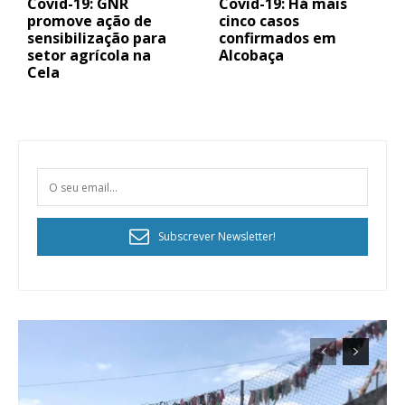
Covid-19: GNR
Covid-19: Há mais
promove ação de
cinco casos
sensibilização para
confirmados em
setor agrícola na
Alcobaça
Cela
Planos de Assinatura
Faça-se assinante do Região de Cister e ajude-nos a manter este serviço
Subscrever Newsletter!
público!
Sendo assinante terá acesso a todos os conteúdos exclusivos e versões
digitais.
Escolha o plano de assinatura desejado: