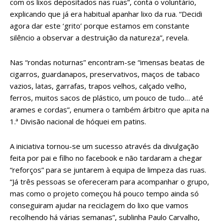
com os lixos depositados nas ruas”, conta o voluntário,
explicando que já era habitual apanhar lixo da rua. “Decidi
agora dar este ‘grito’ porque estamos em constante
silêncio a observar a destruição da natureza”, revela.
Nas “rondas noturnas” encontram-se “imensas beatas de
cigarros, guardanapos, preservativos, maços de tabaco
vazios, latas, garrafas, trapos velhos, calçado velho,
ferros, muitos sacos de plástico, um pouco de tudo… até
arames e cordas”, enumera o também árbitro que apita na
1.ª Divisão nacional de hóquei em patins.
A iniciativa tornou-se um sucesso através da divulgação
feita por pai e filho no facebook e não tardaram a chegar
“reforços” para se juntarem à equipa de limpeza das ruas.
“Já três pessoas se ofereceram para acompanhar o grupo,
mas como o projeto começou há pouco tempo ainda só
conseguiram ajudar na reciclagem do lixo que vamos
recolhendo há várias semanas”, sublinha Paulo Carvalho,