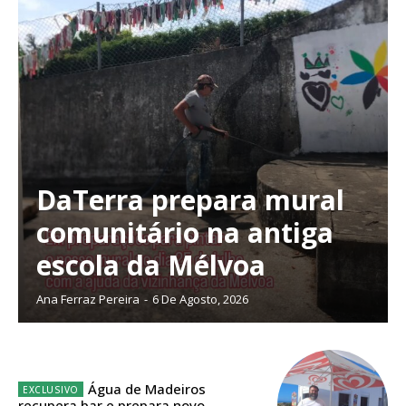
ASSINATURA
IMPRESSA
32
€
12 meses
Edição em papel entregue à Quinta-feira em sua
DaTerra prepara mural
casa
comunitário na antiga
Acesso ao conteúdo online
escola da Mélvoa
Acesso aos conteúdos Exclusivos para
assinantes
Ofertas para assinatura anual
Ana Ferraz Pereira
-
6 De Agosto, 2026
Escolha o plano
Água de Madeiros
recupera bar e prepara novo