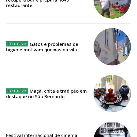
restaurante
ASSINATURA
DIGITAL ANUAL
16
€
Gatos e problemas de
higiene motivam queixas na vila
12 meses
Acesso ao conteúdo online
Acesso aos conteúdos Exclusivos para
Maçã, chita e tradição em
assinantes
destaque no São Bernardo
Ofertas para assinatura anual
Escolha o plano
Festival internacional de cinema