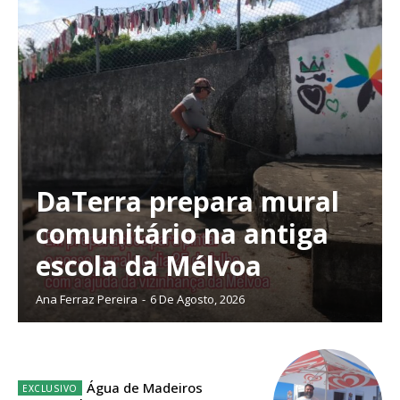
DaTerra prepara mural
comunitário na antiga
escola da Mélvoa
Ana Ferraz Pereira
-
6 De Agosto, 2026
Planos de Assinatura
Água de Madeiros