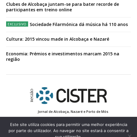
Clubes de Alcobaça juntam-se para bater recorde de
participantes em treino online
Sociedade Filarmónica dá música há 110 anos
Cultura: 2015 vincou made in Alcobaça e Nazaré
Economia: Prémios e investimentos marcam 2015 na
região
Jornal de Alcobaça, Nazaré e Porto de Mós
Estatuto Editorial
Contactos
Política de Privacidade
Conta de Registo
Edição Impressa
Este site utiliza cookies para permitir uma melhor experiência
por parte do utilizador. Ao navegar no site estará a consentir a
sua utilização.