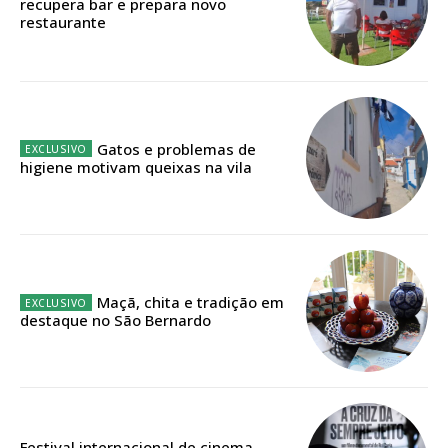
recupera bar e prepara novo
restaurante
Faça-se assinante do Região de Cister e ajude-nos a manter este serviço
público!
Sendo assinante terá acesso a todos os conteúdos exclusivos e versões
digitais.
Escolha o plano de assinatura desejado:
Gatos e problemas de
higiene motivam queixas na vila
ASSINATURA
IMPRESSA
32
€
Maçã, chita e tradição em
destaque no São Bernardo
12 meses
Edição em papel entregue à Quinta-feira em sua
Festival internacional de cinema