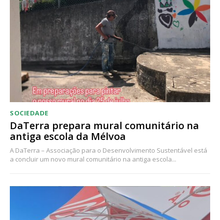
Acesso ao conteúdo online
Acesso aos conteúdos Exclusivos para
assinantes
Ofertas para assinatura anual
Escolha o plano
SOCIEDADE
DaTerra prepara mural comunitário na
antiga escola da Mélvoa
A DaTerra – Associação para o Desenvolvimento Sustentável está
a concluir um novo mural comunitário na antiga escola...