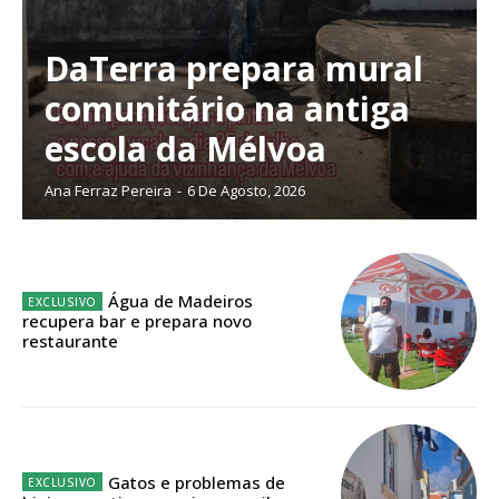
DaTerra prepara mural
comunitário na antiga
Planos de Assinatura
escola da Mélvoa
Faça-se assinante do Região de Cister e ajude-nos a manter este serviço
Ana Ferraz Pereira
-
6 De Agosto, 2026
público!
Sendo assinante terá acesso a todos os conteúdos exclusivos e versões
digitais.
Escolha o plano de assinatura desejado:
Água de Madeiros
recupera bar e prepara novo
restaurante
ASSINATURA
IMPRESSA
32
€
Gatos e problemas de