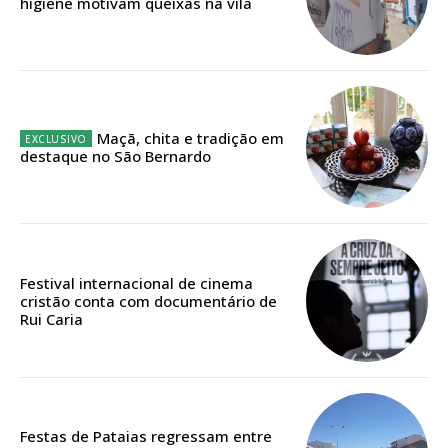
higiene motivam queixas na vila
12 meses
Edição em papel entregue à Quinta-feira em sua
Maçã, chita e tradição em
casa
destaque no São Bernardo
Acesso ao conteúdo online
Acesso aos conteúdos Exclusivos para
assinantes
Ofertas para assinatura anual
Festival internacional de cinema
cristão conta com documentário de
Escolha o plano
Rui Caria
ASSINATURA
Festas de Pataias regressam entre
DIGITAL ANUAL