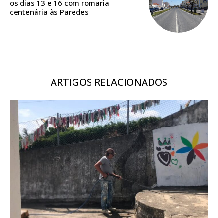
os dias 13 e 16 com romaria
16
€
centenária às Paredes
12 meses
ARTIGOS RELACIONADOS
Acesso ao conteúdo online
Acesso aos conteúdos Exclusivos para
assinantes
Ofertas para assinatura anual
Escolha o plano