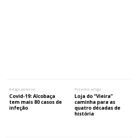
Artigo anterior
Próximo artigo
Covid-19: Alcobaça
Loja do “Vieira”
tem mais 80 casos de
caminha para as
infeção
quatro décadas de
história