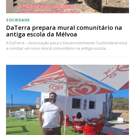
SOCIEDADE
DaTerra prepara mural comunitário na
antiga escola da Mélvoa
A DaTerra – Associação para o Desenvolvimento Sustentável está
a concluir um novo mural comunitário na antiga escola...