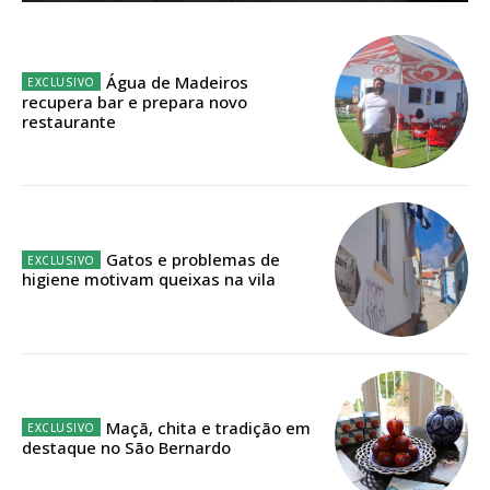
Planos de Assinatura
Faça-se assinante do Região de Cister e ajude-nos a manter este serviço
Água de Madeiros
público!
recupera bar e prepara novo
restaurante
Sendo assinante terá acesso a todos os conteúdos exclusivos e versões
digitais.
Escolha o plano de assinatura desejado:
Gatos e problemas de
higiene motivam queixas na vila
ASSINATURA
IMPRESSA
32
€
12 meses
Maçã, chita e tradição em
destaque no São Bernardo