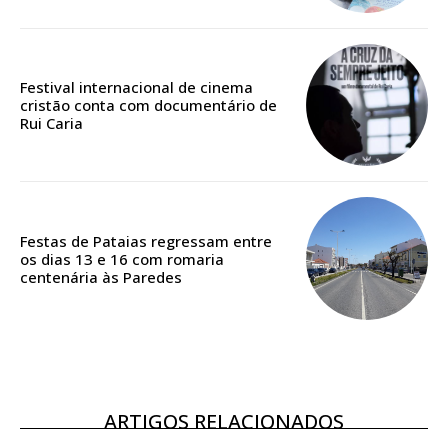
Edição em papel entregue à Quinta-feira em sua
casa
Acesso ao conteúdo online
Festival internacional de cinema
cristão conta com documentário de
Acesso aos conteúdos Exclusivos para
Rui Caria
assinantes
Ofertas para assinatura anual
Escolha o plano
Festas de Pataias regressam entre
os dias 13 e 16 com romaria
centenária às Paredes
ASSINATURA
DIGITAL ANUAL
16
€
ARTIGOS RELACIONADOS
12 meses