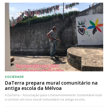
Acesso ao conteúdo online
Acesso aos conteúdos Exclusivos para
assinantes
Ofertas para assinatura anual
Escolha o plano
SOCIEDADE
DaTerra prepara mural comunitário na
antiga escola da Mélvoa
A DaTerra – Associação para o Desenvolvimento Sustentável está
a concluir um novo mural comunitário na antiga escola...