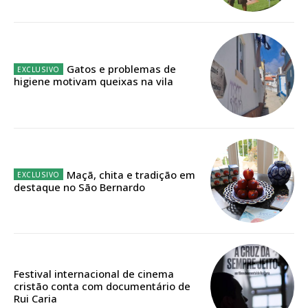
público!
Sendo assinante terá acesso a todos os conteúdos exclusivos e versões
digitais.
Escolha o plano de assinatura desejado:
Gatos e problemas de
higiene motivam queixas na vila
ASSINATURA
IMPRESSA
Maçã, chita e tradição em
32
€
destaque no São Bernardo
12 meses
Festival internacional de cinema
Edição em papel entregue à Quinta-feira em sua
cristão conta com documentário de
casa
Rui Caria