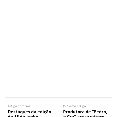
Artigo anterior
Próximo artigo
Destaques da edição
Produtora de “Pedro,
de 15 de junho
o Cru” acusa pároco