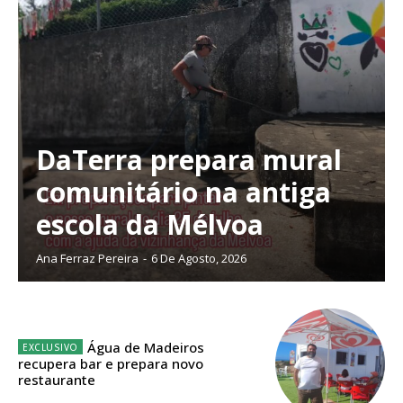
DaTerra prepara mural
comunitário na antiga
escola da Mélvoa
Ana Ferraz Pereira
-
6 De Agosto, 2026
Planos de Assinatura
Água de Madeiros
recupera bar e prepara novo
restaurante
Faça-se assinante do Região de Cister e ajude-nos a manter este serviço