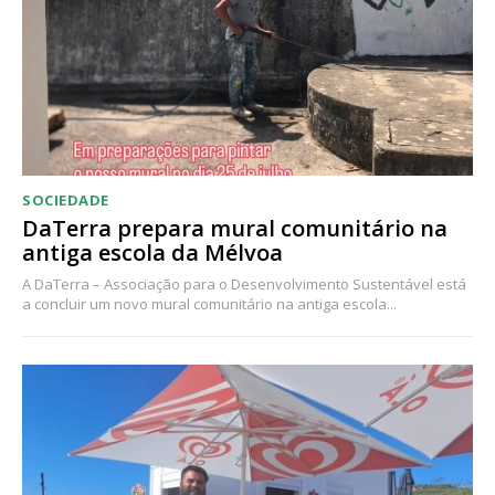
Acesso ao conteúdo online
Acesso aos conteúdos Exclusivos para
assinantes
Ofertas para assinatura anual
Escolha o plano
SOCIEDADE
DaTerra prepara mural comunitário na
antiga escola da Mélvoa
A DaTerra – Associação para o Desenvolvimento Sustentável está
a concluir um novo mural comunitário na antiga escola...