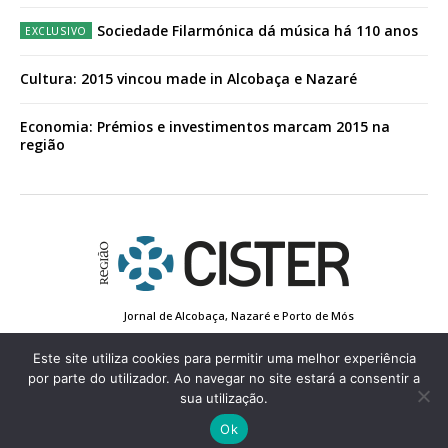
Sociedade Filarmónica dá música há 110 anos
Cultura: 2015 vincou made in Alcobaça e Nazaré
Economia: Prémios e investimentos marcam 2015 na
região
Jornal de Alcobaça, Nazaré e Porto de Mós
Estatuto Editorial
Contactos
Política de Privacidade
Conta de Registo
Edição Impressa
Este site utiliza cookies para permitir uma melhor experiência
por parte do utilizador. Ao navegar no site estará a consentir a
sua utilização.
© 2022 Região de Cister - Todos os direitos reservados.
Ok