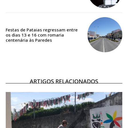
Acesso ao conteúdo online
Acesso aos conteúdos Exclusivos para
assinantes
Ofertas para assinatura anual
Festas de Pataias regressam entre
os dias 13 e 16 com romaria
Escolha o plano
centenária às Paredes
ASSINATURA
DIGITAL ANUAL
ARTIGOS RELACIONADOS
16
€
12 meses