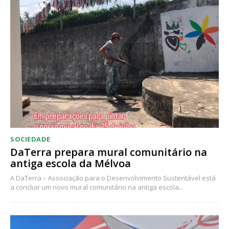
Acesso ao conteúdo online
Acesso aos conteúdos Exclusivos para
assinantes
Ofertas para assinatura anual
Escolha o plano
SOCIEDADE
DaTerra prepara mural comunitário na
antiga escola da Mélvoa
A DaTerra – Associação para o Desenvolvimento Sustentável está
a concluir um novo mural comunitário na antiga escola...