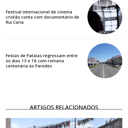
Edição em papel entregue à Quinta-feira em sua
casa
Festival internacional de cinema
Acesso ao conteúdo online
cristão conta com documentário de
Rui Caria
Acesso aos conteúdos Exclusivos para
assinantes
Ofertas para assinatura anual
Escolha o plano
Festas de Pataias regressam entre
os dias 13 e 16 com romaria
centenária às Paredes
ASSINATURA
DIGITAL ANUAL
16
€
ARTIGOS RELACIONADOS
12 meses