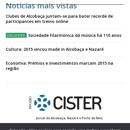
Notícias mais vistas
Clubes de Alcobaça juntam-se para bater recorde de
participantes em treino online
Sociedade Filarmónica dá música há 110 anos
Cultura: 2015 vincou made in Alcobaça e Nazaré
Economia: Prémios e investimentos marcam 2015 na
região
Jornal de Alcobaça, Nazaré e Porto de Mós
Estatuto Editorial
Contactos
Política de Privacidade
Conta de Registo
Edição Impressa