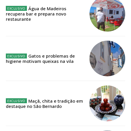
Água de Madeiros
recupera bar e prepara novo
Faça-se assinante do Região de Cister e ajude-nos a manter este serviço
restaurante
público!
Sendo assinante terá acesso a todos os conteúdos exclusivos e versões
digitais.
Escolha o plano de assinatura desejado:
Gatos e problemas de
higiene motivam queixas na vila
ASSINATURA
IMPRESSA
32
€
Maçã, chita e tradição em
destaque no São Bernardo
12 meses