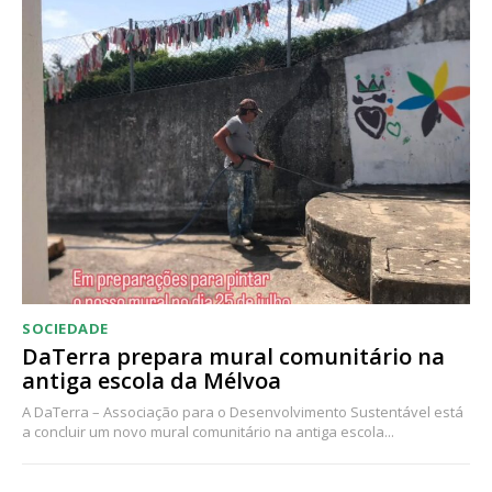
Acesso ao conteúdo online
Acesso aos conteúdos Exclusivos para
assinantes
Ofertas para assinatura anual
Escolha o plano
SOCIEDADE
DaTerra prepara mural comunitário na
antiga escola da Mélvoa
A DaTerra – Associação para o Desenvolvimento Sustentável está
a concluir um novo mural comunitário na antiga escola...