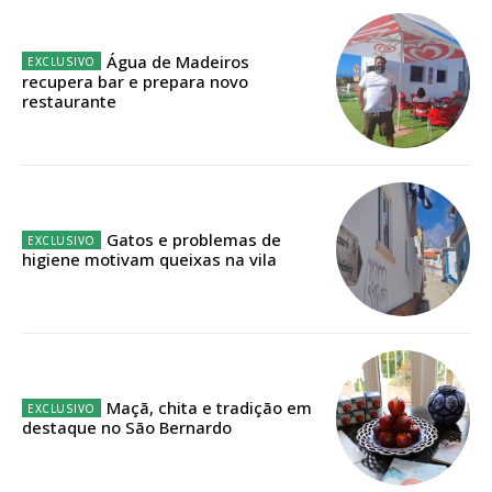
Planos de Assinatura
Água de Madeiros
Faça-se assinante do Região de Cister e ajude-nos a manter este serviço
recupera bar e prepara novo
público!
restaurante
Sendo assinante terá acesso a todos os conteúdos exclusivos e versões
digitais.
Escolha o plano de assinatura desejado:
Gatos e problemas de
higiene motivam queixas na vila
ASSINATURA
IMPRESSA
32
€
Maçã, chita e tradição em
12 meses
destaque no São Bernardo