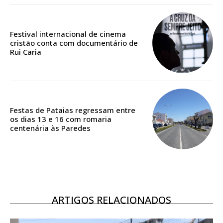
Edição em papel entregue à Quinta-feira em sua
casa
Festival internacional de cinema
Acesso ao conteúdo online
cristão conta com documentário de
Acesso aos conteúdos Exclusivos para
Rui Caria
assinantes
Ofertas para assinatura anual
Escolha o plano
Festas de Pataias regressam entre
os dias 13 e 16 com romaria
centenária às Paredes
ASSINATURA
DIGITAL ANUAL
16
€
ARTIGOS RELACIONADOS
12 meses