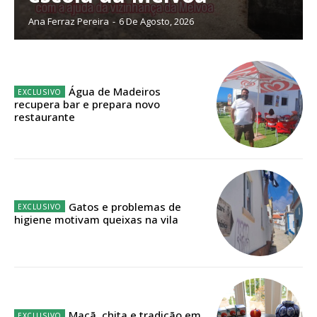
Ana Ferraz Pereira
-
6 De Agosto, 2026
ASSINATURA
IMPRESSA
32
€
Água de Madeiros
recupera bar e prepara novo
restaurante
12 meses
Edição em papel entregue à Quinta-feira em sua
Gatos e problemas de
casa
higiene motivam queixas na vila
Acesso ao conteúdo online
Acesso aos conteúdos Exclusivos para
assinantes
Ofertas para assinatura anual
Maçã, chita e tradição em