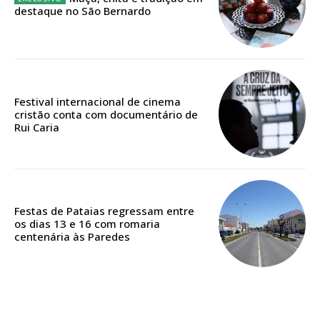
Escolha o plano
destaque no São Bernardo
ASSINATURA
Festival internacional de cinema
DIGITAL ANUAL
cristão conta com documentário de
16
€
Rui Caria
12 meses
Festas de Pataias regressam entre
os dias 13 e 16 com romaria
Acesso ao conteúdo online
centenária às Paredes
Acesso aos conteúdos Exclusivos para
assinantes
Ofertas para assinatura anual