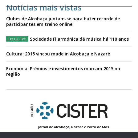
Notícias mais vistas
Clubes de Alcobaça juntam-se para bater recorde de
participantes em treino online
Sociedade Filarmónica dá música há 110 anos
Cultura: 2015 vincou made in Alcobaça e Nazaré
Economia: Prémios e investimentos marcam 2015 na
região
Jornal de Alcobaça, Nazaré e Porto de Mós
Estatuto Editorial
Contactos
Política de Privacidade
Conta de Registo
Edição Impressa