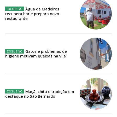
Água de Madeiros
Faça-se assinante do Região de Cister e ajude-nos a manter este serviço
recupera bar e prepara novo
público!
restaurante
Sendo assinante terá acesso a todos os conteúdos exclusivos e versões
digitais.
Escolha o plano de assinatura desejado:
Gatos e problemas de
higiene motivam queixas na vila
ASSINATURA
IMPRESSA
32
€
Maçã, chita e tradição em
destaque no São Bernardo
12 meses