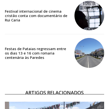
Edição em papel entregue à Quinta-feira em sua
casa
Festival internacional de cinema
Acesso ao conteúdo online
cristão conta com documentário de
Rui Caria
Acesso aos conteúdos Exclusivos para
assinantes
Ofertas para assinatura anual
Escolha o plano
Festas de Pataias regressam entre
os dias 13 e 16 com romaria
centenária às Paredes
ASSINATURA
DIGITAL ANUAL
16
€
ARTIGOS RELACIONADOS
12 meses