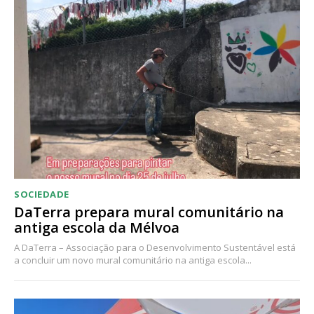
Acesso ao conteúdo online
Acesso aos conteúdos Exclusivos para
assinantes
Ofertas para assinatura anual
Escolha o plano
SOCIEDADE
DaTerra prepara mural comunitário na
antiga escola da Mélvoa
A DaTerra – Associação para o Desenvolvimento Sustentável está
a concluir um novo mural comunitário na antiga escola...