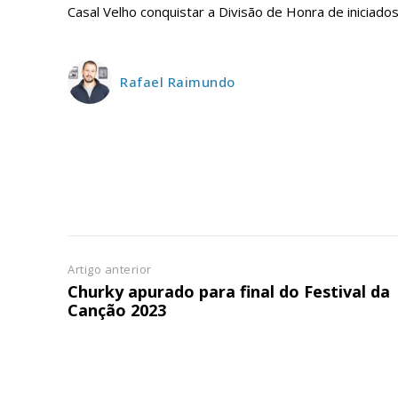
Casal Velho conquistar a Divisão de Honra de iniciados
ASSIN
IMPR
3
Rafael Raimundo
12 m
Edição em papel ent
em sua casa
Acesso ao conteúdo
Acesso aos conteúd
assinantes
Artigo anterior
Ofertas para assina
Churky apurado para final do Festival da
Canção 2023
Escolha