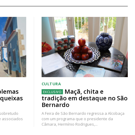
CULTURA
blemas
Maçã, chita e
 queixas
tradição em destaque no São
Bernardo
 sobretudo
A Feira de São Bernardo regressa a Alcobaça
e associados
com um programa que o presidente da
Câmara, Hermínio Rodrigues,...