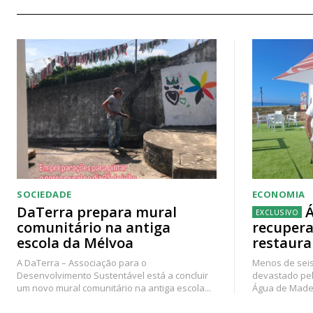
SOCIEDADE
ECONOMIA
DaTerra prepara mural
Á
comunitário na antiga
recupera
escola da Mélvoa
restaura
A DaTerra – Associação para o
Menos de seis
Desenvolvimento Sustentável está a concluir
devastado pel
um novo mural comunitário na antiga escola...
Água de Madei