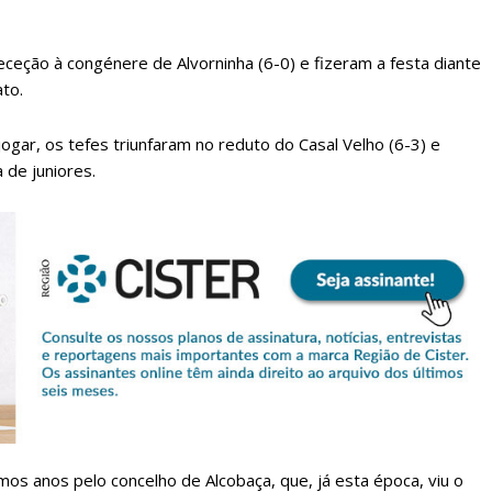
ceção à congénere de Alvorninha (6-0) e fizeram a festa diante
to.
gar, os tefes triunfaram no reduto do Casal Velho (6-3) e
 de juniores.
lanos de Assinatu
 assinante do Região de Cister e ajude-nos a manter este serviço 
Sendo assinante terá acesso a todos os conteúdos exclusivos e versões digitais.
Escolha o plano de assinatura desejado:
imos anos pelo concelho de Alcobaça, que, já esta época, viu o