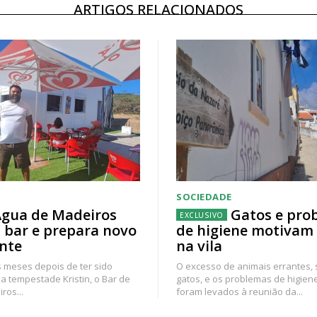
ARTIGOS RELACIONADOS
SOCIEDADE
gua de Madeiros
Gatos e pro
 bar e prepara novo
de higiene motivam
nte
na vila
 meses depois de ter sido
O excesso de animais errantes,
a tempestade Kristin, o Bar de
gatos, e os problemas de higien
ros...
foram levados à reunião da...