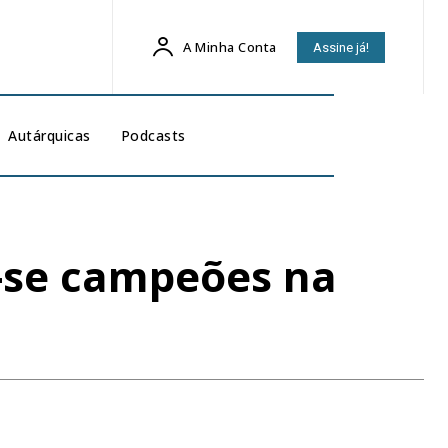
A Minha Conta
Assine já!
Autárquicas
Podcasts
m-se campeões na
3