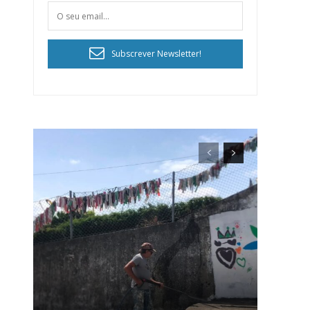
Subscrever Newsletter!
ra
público!