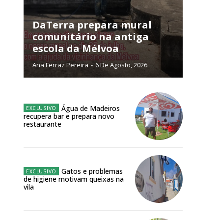
NATURA
L ANUAL
DaTerra prepara mural
comunitário na antiga
6
€
escola da Mélvoa
Ana Ferraz Pereira
-
6 De Agosto, 2026
meses
o online
Água de Madeiros
os Exclusivos para
recupera bar e prepara novo
restaurante
atura anual
 o plano
Gatos e problemas
de higiene motivam queixas na
vila