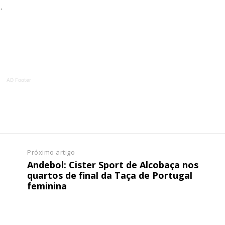
.
ATURA
ASSI
ESSA
DIGITA
2
€
1
eses
12 
AD Footer
regue à Quinta-feira
Acesso ao conteúd
Acesso aos conteúd
 online
assinantes
os Exclusivos para
Ofertas para assin
Próximo artigo
tura anual
Andebol: Cister Sport de Alcobaça nos
Escolha
quartos de final da Taça de Portugal
feminina
 o plano