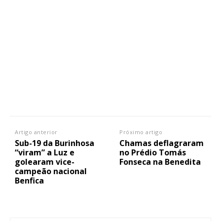
Artigo anterior
Próximo artigo
Sub-19 da Burinhosa
Chamas deflagraram
“viram” a Luz e
no Prédio Tomás
golearam vice-
Fonseca na Benedita
campeão nacional
Benfica