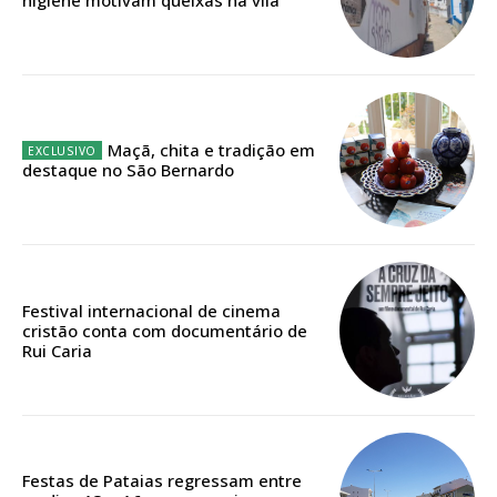
12 meses
Edição em papel entregue à Quinta-feira em sua
Maçã, chita e tradição em
casa
destaque no São Bernardo
Acesso ao conteúdo online
Acesso aos conteúdos Exclusivos para
assinantes
Ofertas para assinatura anual
Festival internacional de cinema
cristão conta com documentário de
Escolha o plano
Rui Caria
ASSINATURA
Festas de Pataias regressam entre
DIGITAL ANUAL