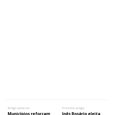
Artigo anterior
Próximo artigo
Municípios reforçam
Inês Rosário eleita