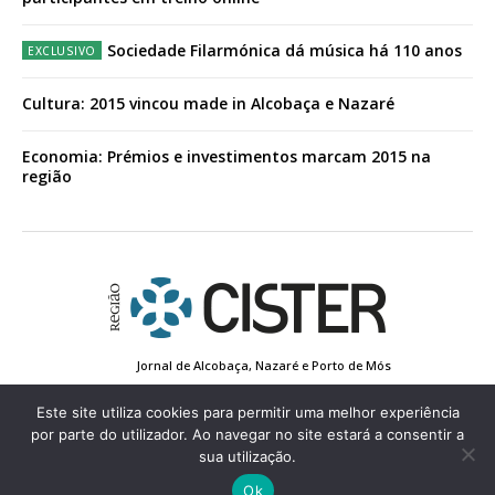
Sociedade Filarmónica dá música há 110 anos
Cultura: 2015 vincou made in Alcobaça e Nazaré
Economia: Prémios e investimentos marcam 2015 na
região
Jornal de Alcobaça, Nazaré e Porto de Mós
Estatuto Editorial
Contactos
Política de Privacidade
Conta de Registo
Edição Impressa
Este site utiliza cookies para permitir uma melhor experiência
por parte do utilizador. Ao navegar no site estará a consentir a
sua utilização.
© 2022 Região de Cister - Todos os direitos reservados.
Ok