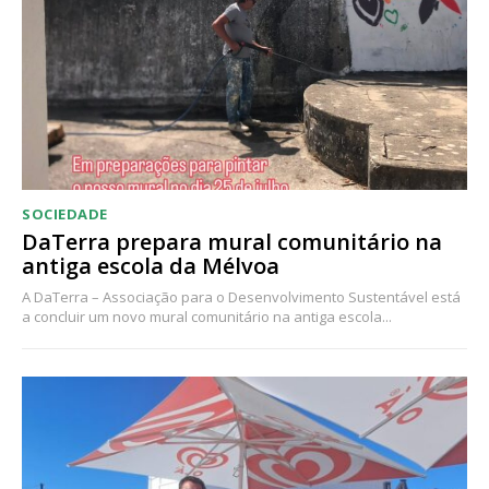
Acesso ao conteúdo online
Acesso aos conteúdos Exclusivos para
assinantes
Ofertas para assinatura anual
Escolha o plano
SOCIEDADE
DaTerra prepara mural comunitário na
antiga escola da Mélvoa
A DaTerra – Associação para o Desenvolvimento Sustentável está
a concluir um novo mural comunitário na antiga escola...