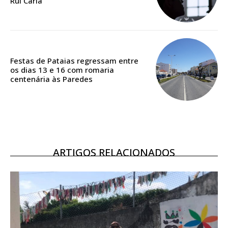
Rui Caria
Acesso ao conteúdo online
Acesso aos conteúdos Exclusivos para
assinantes
Ofertas para assinatura anual
Festas de Pataias regressam entre
os dias 13 e 16 com romaria
Escolha o plano
centenária às Paredes
ASSINATURA
DIGITAL ANUAL
ARTIGOS RELACIONADOS
16
€
12 meses