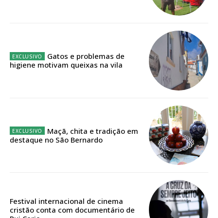
Faça-se assinante do Região de Cister e ajude-nos a manter este serviço
público!
Sendo assinante terá acesso a todos os conteúdos exclusivos e versões
digitais.
Escolha o plano de assinatura desejado:
Gatos e problemas de
higiene motivam queixas na vila
ASSINATURA
IMPRESSA
32
€
Maçã, chita e tradição em
destaque no São Bernardo
12 meses
Festival internacional de cinema
Edição em papel entregue à Quinta-feira em sua
cristão conta com documentário de
casa