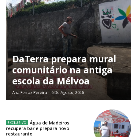
DaTerra prepara mural
comunitário na antiga
escola da Mélvoa
Ana Ferraz Pereira
-
6 De Agosto, 2026
Planos de Assinatura
Água de Madeiros
recupera bar e prepara novo
restaurante