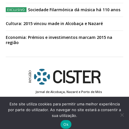
Sociedade Filarmónica dá música há 110 anos
Cultura: 2015 vincou made in Alcobaça e Nazaré
Economia: Prémios e investimentos marcam 2015 na
região
Jornal de Alcobaça, Nazaré e Porto de Mós
Estatuto Editorial
Contactos
Política de Privacidade
Conta de Registo
Edição Impressa
Este site utiliza cookies para permitir uma melhor experiência
por parte do utilizador. Ao navegar no site estará a consentir a
sua utilização.
© 2022 Região de Cister - Todos os direitos reservados.
Ok