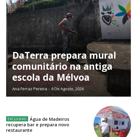
DaTerra prepara mural
comunitário na antiga
escola da Mélvoa
Ana Ferraz Pereira
-
6 De Agosto, 2026
Planos de Assinatura
Água de Madeiros
recupera bar e prepara novo
restaurante