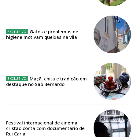
Faça-se assinante do Região de Cister e ajude-nos a manter este serviço
público!
Sendo assinante terá acesso a todos os conteúdos exclusivos e versões
digitais.
Escolha o plano de assinatura desejado:
Gatos e problemas de
higiene motivam queixas na vila
ASSINATURA
IMPRESSA
Maçã, chita e tradição em
32
€
destaque no São Bernardo
12 meses
Festival internacional de cinema
Edição em papel entregue à Quinta-feira em sua
cristão conta com documentário de
casa
Rui Caria