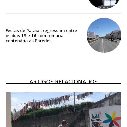
Acesso ao conteúdo online
Acesso aos conteúdos Exclusivos para
assinantes
Ofertas para assinatura anual
Festas de Pataias regressam entre
os dias 13 e 16 com romaria
Escolha o plano
centenária às Paredes
ASSINATURA
DIGITAL ANUAL
ARTIGOS RELACIONADOS
16
€
12 meses