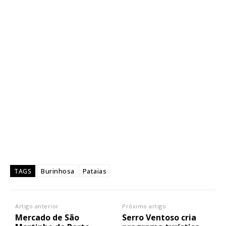
Burinhosa
Pataias
TAGS
Artigo anterior
Próximo artigo
Mercado de São
Serro Ventoso cria