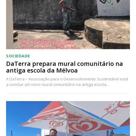
Acesso ao conteúdo online
Acesso aos conteúdos Exclusivos para
assinantes
Ofertas para assinatura anual
Escolha o plano
SOCIEDADE
DaTerra prepara mural comunitário na
antiga escola da Mélvoa
A DaTerra – Associação para o Desenvolvimento Sustentável está
a concluir um novo mural comunitário na antiga escola...